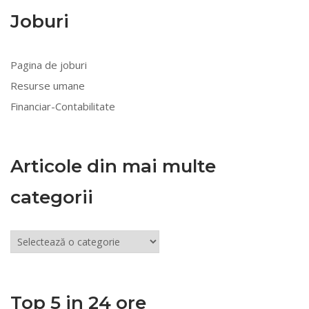
Joburi
Pagina de joburi
Resurse umane
Financiar-Contabilitate
Articole din mai multe
categorii
Articole
din
mai
multe
Top 5 in 24 ore
categorii