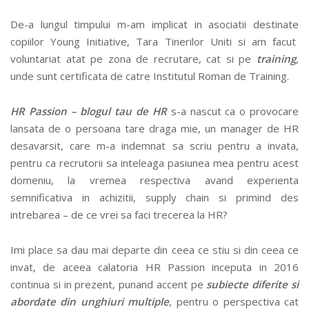
De-a lungul timpului m-am implicat in asociatii destinate
copiilor Young Initiative, Tara Tinerilor Uniti si am facut
voluntariat atat pe zona de recrutare, cat si pe
training
,
unde sunt certificata de catre Institutul Roman de Training.
HR Passion – blogul tau de HR
s-a nascut ca o provocare
lansata de o persoana tare draga mie, un manager de HR
desavarsit, care m-a indemnat sa scriu pentru a invata,
pentru ca recrutorii sa inteleaga pasiunea mea pentru acest
domeniu, la vremea respectiva avand experienta
semnificativa in achizitii, supply chain si primind des
intrebarea – de ce vrei sa faci trecerea la HR?
Imi place sa dau mai departe din ceea ce stiu si din ceea ce
invat, de aceea calatoria HR Passion inceputa in 2016
continua si in prezent, punand accent pe
subiecte diferite si
abordate din unghiuri multiple
, pentru o perspectiva cat