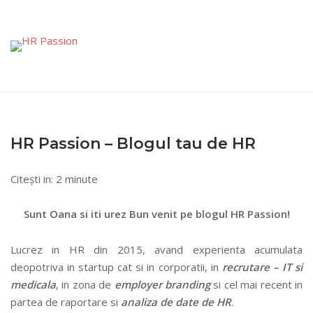
Skip
to
content
HR Passion – Blogul tau de HR
Citești in:
2
minute
Sunt Oana si iti urez Bun venit pe blogul HR Passion!
Lucrez in HR din 2015, avand experienta acumulata
deopotriva in startup cat si in corporatii, in
recrutare – IT si
medicala
, in zona de
employer branding
si cel mai recent in
partea de raportare si
analiza de date de HR
.