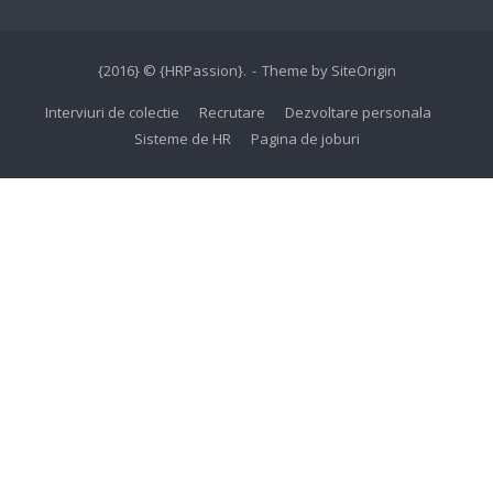
{2016} © {HRPassion}.
Theme by
SiteOrigin
Interviuri de colectie
Recrutare
Dezvoltare personala
Sisteme de HR
Pagina de joburi