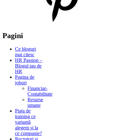
Pagini
Ce bloguri
mai citesc
HR Passion –
Blogul tau de
HR
Pagina de
joburi
Financiar-
Contabilitate
Resurse
umane
Piața de
training ce
variantă
alegem și la
ce companie?
Recrutori și