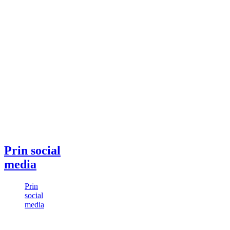
Prin social
media
Prin
social
media