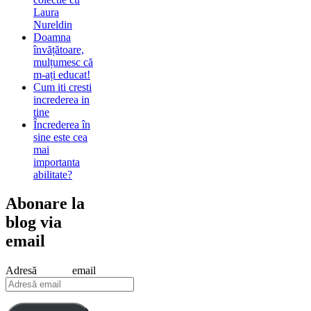
Laura
Nureldin
Doamna
învățătoare,
mulțumesc că
m-ați educat!
Cum iti cresti
increderea in
tine
Încrederea în
sine este cea
mai
importanta
abilitate?
Abonare la
blog via
email
Adresă email