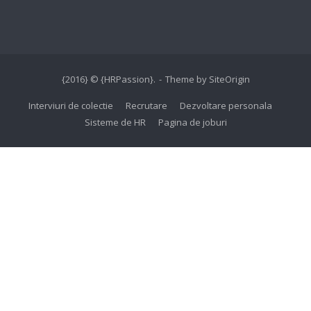
{2016} © {HRPassion}.
Theme by
SiteOrigin
Interviuri de colectie
Recrutare
Dezvoltare personala
Sisteme de HR
Pagina de joburi