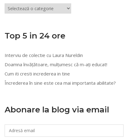
Articole
din
mai
multe
Top 5 in 24 ore
categorii
Interviu de colectie cu Laura Nureldin
Doamna învățătoare, mulțumesc că m-ați educat!
Cum iti cresti increderea in tine
Încrederea în sine este cea mai importanta abilitate?
Abonare la blog via email
Adresă
email