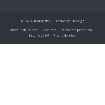
{2016} © {HRPassion}.
Theme by
SiteOrigin
Interviuri de colectie
Recrutare
Dezvoltare personala
Sisteme de HR
Pagina de joburi