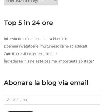
din
mai
multe
Top 5 in 24 ore
categorii
Interviu de colectie cu Laura Nureldin
Doamna învățătoare, mulțumesc că m-ați educat!
Cum iti cresti increderea in tine
Încrederea în sine este cea mai importanta abilitate?
Abonare la blog via email
Adresă
email