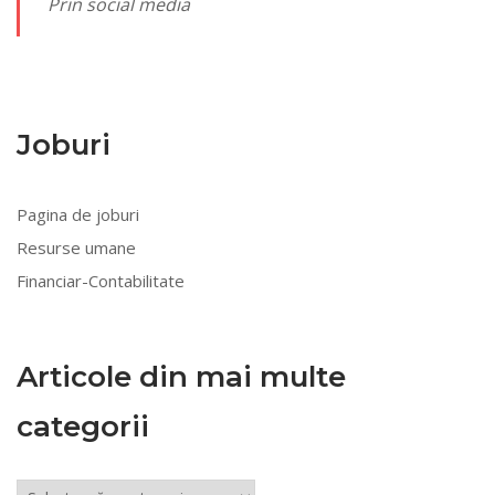
Prin social media
Joburi
Pagina de joburi
Resurse umane
Financiar-Contabilitate
Articole din mai multe
categorii
Articole