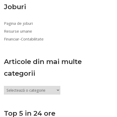
Joburi
Pagina de joburi
Resurse umane
Financiar-Contabilitate
Articole din mai multe
categorii
Articole
din
mai
multe
Top 5 in 24 ore
categorii