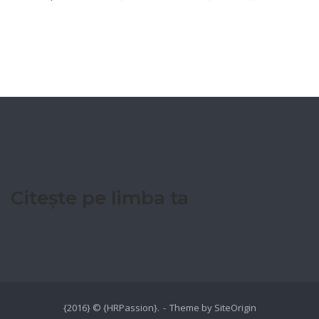
Citește pe limba ta
{2016} © {HRPassion}.
Theme by
SiteOrigin