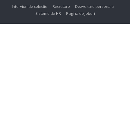
Interviuri de colectie
Recrutare
Dezvoltare personala
Sisteme de HR
Pagina de joburi