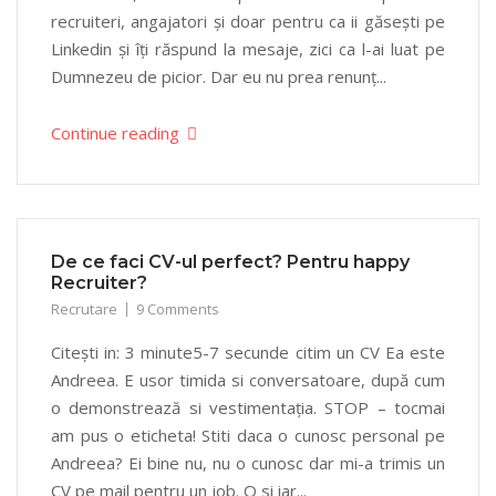
recruiteri, angajatori și doar pentru ca ii găsești pe
Linkedin și îți răspund la mesaje, zici ca l-ai luat pe
Dumnezeu de picior. Dar eu nu prea renunț...
Continue reading
De ce faci CV-ul perfect? Pentru happy
Recruiter?
Recrutare
9 Comments
Citești in: 3 minute5-7 secunde citim un CV Ea este
Andreea. E usor timida si conversatoare, după cum
o demonstrează si vestimentația. STOP – tocmai
am pus o eticheta! Stiti daca o cunosc personal pe
Andreea? Ei bine nu, nu o cunosc dar mi-a trimis un
CV pe mail pentru un job. O si iar...