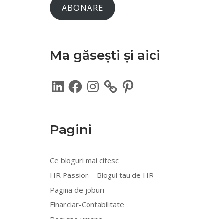
ABONARE
Ma găsești și aici
LinkedIn
Facebook
Instagram
Pinterest
Pagini
Ce bloguri mai citesc
HR Passion – Blogul tau de HR
Pagina de joburi
Financiar-Contabilitate
Resurse umane