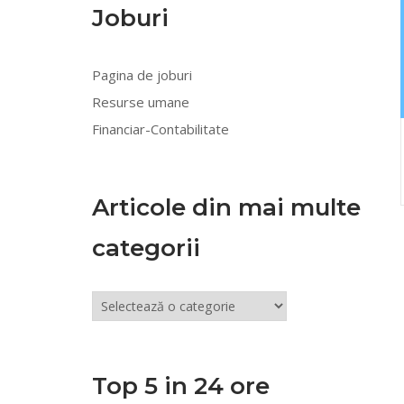
Joburi
Pagina de joburi
Resurse umane
Financiar-Contabilitate
Articole din mai multe
categorii
Articole
din
mai
multe
Top 5 in 24 ore
categorii