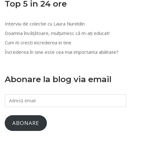
Top 5 in 24 ore
categorii
Interviu de colectie cu Laura Nureldin
Doamna învățătoare, mulțumesc că m-ați educat!
Cum iti cresti increderea in tine
Încrederea în sine este cea mai importanta abilitate?
Abonare la blog via email
Adresă
email
ABONARE