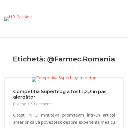
Skip
to
content
Etichetă:
@Farmec.Romania
Competiția Superblog a fost 1,2,3 în pas
alergător
Diverse
9 Comments
Citești in: 3 minuteVa promiteam într-un articol
anterior că vă povestesc despre experiența mea cu