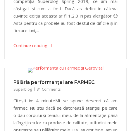
competiția Superblog Spring 2019, ce am mai
câștigat și cum a fost. Dacă as defini in câteva
cuvinte ediția aceasta ar fi 1,2,3 in pas alergător 🙂
Asta pentru ca probele au fost destul de dificile și în
fiecare luni,...
Continue reading
Pălăria performanței are FARMEC
Superblog
31 Comments
Citești in: 4 minuteMi se spune deseori că am
farmec. Nu știu dacă se datorează atenției pe care
o dau corpului și tenului meu, de la alimentație până
la îngrijirea lor cu produse de calitate, atitudinii mele
optimiste sau pălăriilor mele. Da, ați citit bine, am un