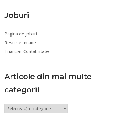
Joburi
Pagina de joburi
Resurse umane
Financiar-Contabilitate
Articole din mai multe
categorii
Articole
din
mai
multe