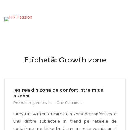
Skip
to
content
Etichetă:
Growth zone
Iesirea din zona de confort intre mit si
adevar
Dezvoltare personala
One Comment
Citești in: 4 minuteIesirea din zona de confort este
unul dintre subiectele in trend pe retelele de
socializare, pe Linkedin si cam in orice vocabular al