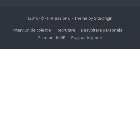
{2016} © {HRPassion}.
Theme by
SiteOrigin
Interviuri de colectie
Recrutare
Dezvoltare personala
Sisteme de HR
Pagina de joburi