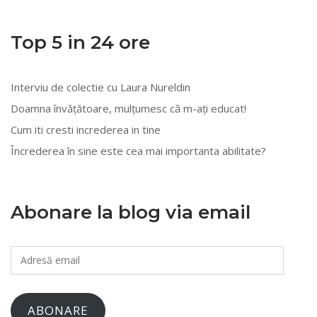
mai
multe
Top 5 in 24 ore
categorii
Interviu de colectie cu Laura Nureldin
Doamna învățătoare, mulțumesc că m-ați educat!
Cum iti cresti increderea in tine
Încrederea în sine este cea mai importanta abilitate?
Abonare la blog via email
Adresă
email
ABONARE