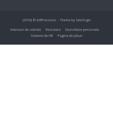
{2016} © {HRPassion}.
Theme by
SiteOrigin
Interviuri de colectie
Recrutare
Dezvoltare personala
Sisteme de HR
Pagina de joburi