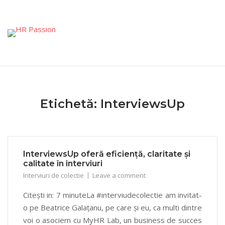
Skip
to
content
Etichetă:
InterviewsUp
InterviewsUp oferă eficiență, claritate și
calitate în interviuri
Interviuri de colectie
Leave a comment
Citești in: 7 minuteLa #interviudecolectie am invitat-
o pe Beatrice Galațanu, pe care și eu, ca multi dintre
voi o asociem cu MyHR Lab, un business de succes