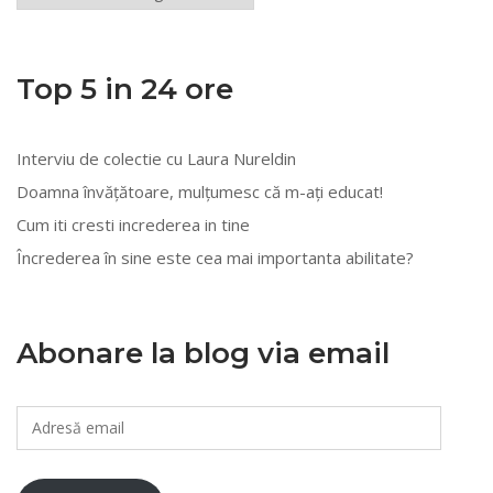
din
mai
multe
Top 5 in 24 ore
categorii
Interviu de colectie cu Laura Nureldin
Doamna învățătoare, mulțumesc că m-ați educat!
Cum iti cresti increderea in tine
Încrederea în sine este cea mai importanta abilitate?
Abonare la blog via email
Adresă
email