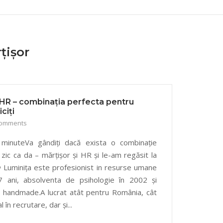
țișor
i HR – combinația perfecta pentru
ciți
Comments
2 minuteVa gândiți dacă exista o combinație
zic ca da – mărțișor și HR și le-am regăsit la
 Luminița este profesionist in resurse umane
 ani, absolventa de psihologie în 2002 și
 handmade.A lucrat atât pentru România, cât
l în recrutare, dar și...