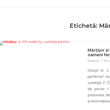
Etichetă:
Măr
Mărțișor ș
oameni feri
Diverse
14 
Citești in: 
perfecta? Va 
Luminița P 
de peste 17
pasionata de
și internaționa