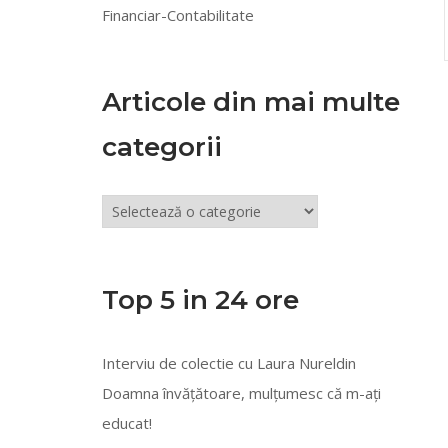
Financiar-Contabilitate
Articole din mai multe
categorii
Articole
din
mai
multe
Top 5 in 24 ore
categorii
Interviu de colectie cu Laura Nureldin
Doamna învățătoare, mulțumesc că m-ați
educat!