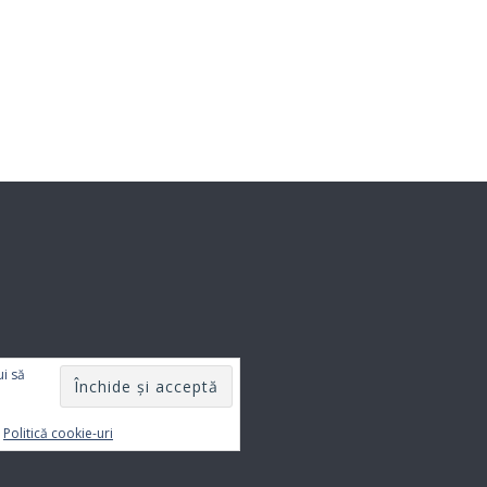
ui să
:
Politică cookie-uri