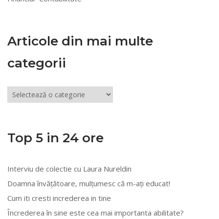
Articole din mai multe
categorii
Articole
din
mai
multe
Top 5 in 24 ore
categorii
Interviu de colectie cu Laura Nureldin
Doamna învățătoare, mulțumesc că m-ați educat!
Cum iti cresti increderea in tine
Încrederea în sine este cea mai importanta abilitate?