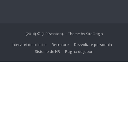
{2016} © {HRPassion}.
Theme by
SiteOrigin
Interviuri de colectie
Recrutare
Dezvoltare personala
Sisteme de HR
Pagina de joburi