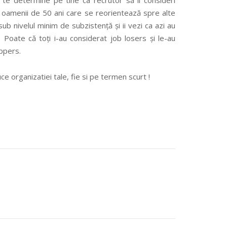
te determine pe tine ca recrutor să îl consideri
s oamenii de 50 ani care se reorientează spre alte
sub nivelul minim de subzistență și ii vezi ca azi au
oate că toți i-au considerat job losers și le-au
ppers.
e organizatiei tale, fie si pe termen scurt !