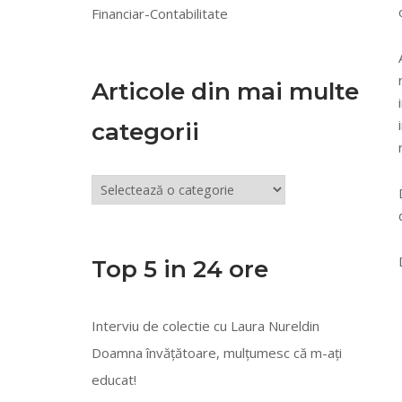
Financiar-Contabilitate
Articole din mai multe
categorii
Articole
din
mai
multe
Top 5 in 24 ore
categorii
Interviu de colectie cu Laura Nureldin
Doamna învățătoare, mulțumesc că m-ați
educat!