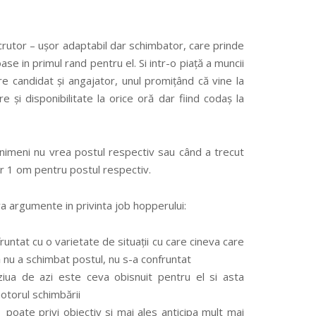
rutor – ușor adaptabil dar schimbator, care prinde
se in primul rand pentru el. Si intr-o piață a muncii
re candidat și angajator, unul promițând că vine la
e și disponibilitate la orice oră dar fiind codaș la
 nimeni nu vrea postul respectiv sau când a trecut
ar 1 om pentru postul respectiv.
va argumente in privinta job hopperului:
fruntat cu o varietate de situații cu care cineva care
 nu a schimbat postul, nu s-a confruntat
 ziua de azi este ceva obisnuit pentru el si asta
otorul schimbării
, poate privi obiectiv si mai ales anticipa mult mai