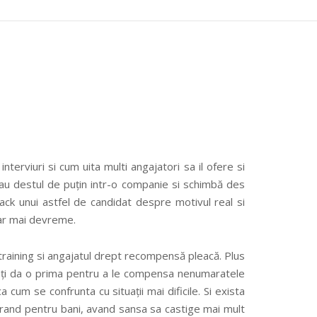
erviuri si cum uita multi angajatori sa il ofere si
tau destul de puțin intr-o companie si schimbă des
ck unui astfel de candidat despre motivul real si
ar mai devreme.
training si angajatul drept recompensă pleacă. Plus
poți da o prima pentru a le compensa nenumaratele
 cum se confrunta cu situații mai dificile. Si exista
l rand pentru bani, avand sansa sa castige mai mult