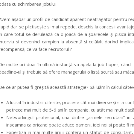
odata cu schimbarea jobului.
Avem așadar un profil de candidat aparent neatrăgător pentru rec
rapid dar se plictisește si mai repede, deschis la concesii avantajoa
in care totul se derulează ca o joacă de a șoarecele și pisica înt
interviu si devenind campion la absență și celălalt dorind implicar
recompensă; ce va face recrutorul ?
De multe ori doar în ultimă instanță va apela la job hoper, când
deadline-ul și trebuie să ofere managerului o listă scurtă sau măc
De ce ar putea fi greșită această strategie? Să luăm în calcul câte
A lucrat în industrii diferite, procese cât mai diverse și s-a con
petrece mai mult de 5-6 ani în companie, cu atât mai mult dacă
Networkingul profesional, una dintre „armele recrutarii” in
inseamna ca oricand poate aduce oameni, idei noi si poate fi m
Expertiza in mai multe arii ii confera un statut de consultant