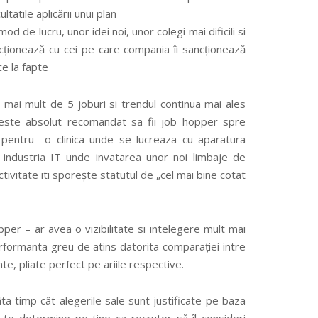
tatile aplicării unui plan
d de lucru, unor idei noi, unor colegi mai dificili si
acționează cu cei pe care compania îi sancționează
ce la fapte
mai mult de 5 joburi si trendul continua mai ales
re este absolut recomandat sa fii job hopper spre
pentru o clinica unde se lucreaza cu aparatura
ndustria IT unde invatarea unor noi limbaje de
ivitate iti sporește statutul de „cel mai bine cotat
pper – ar avea o vizibilitate si intelegere mult mai
erformanta greu de atins datorita comparației intre
nte, pliate perfect pe ariile respective.
ta timp cât alegerile sale sunt justificate pe baza