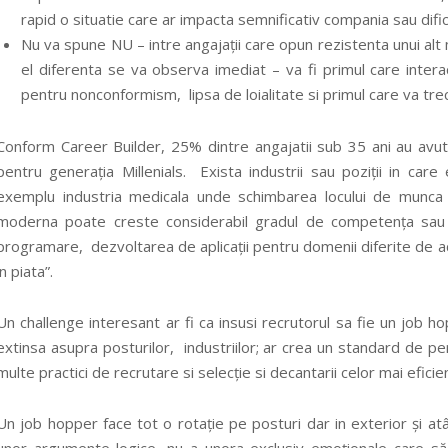
rapid o situatie care ar impacta semnificativ compania sau dificul
Nu va spune NU – intre angajații care opun rezistenta unui alt mo
el diferenta se va observa imediat – va fi primul care inter
pentru nonconformism, lipsa de loialitate si primul care va tre
Conform Career Builder, 25% dintre angajatii sub 35 ani au avut 
pentru generația Millenials. Exista industrii sau poziții in ca
exemplu industria medicala unde schimbarea locului de munca 
moderna poate creste considerabil gradul de competența sau i
programare, dezvoltarea de aplicații pentru domenii diferite de act
in piata”.
Un challenge interesant ar fi ca insusi recrutorul sa fie un job ho
extinsa asupra posturilor, industriilor; ar crea un standard de p
multe practici de recrutare si selecție si decantarii celor mai eficie
Un job hopper face tot o rotație pe posturi dar in exterior și atâ