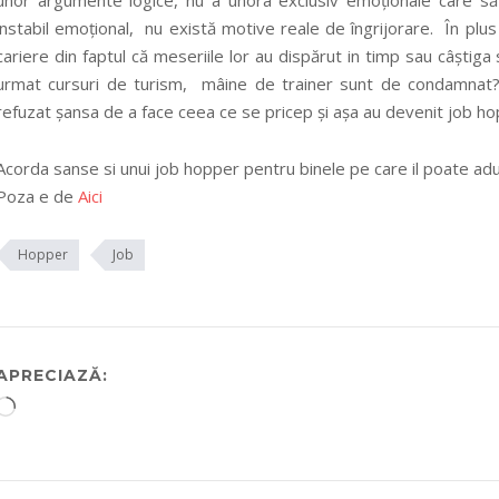
unor argumente logice, nu a unora exclusiv emoționale care să 
instabil emoțional, nu există motive reale de îngrijorare. În plu
cariere din faptul că meseriile lor au dispărut in timp sau câștiga 
urmat cursuri de turism, mâine de trainer sunt de condamnat? P
refuzat șansa de a face ceea ce se pricep și așa au devenit job ho
Acorda sanse si unui job hopper pentru binele pe care il poate aduc
Poza e de
Aici
Hopper
Job
APRECIAZĂ:
Încarc...