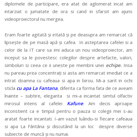
diplomele de participare, era atat de aglomerat incat am
intarziat o jumatate de ora si cand in sfarsit am ajuns
videoproiectorul nu mergea.
Eram foarte agitată și iritată și pe deasupra am remarcat că
lipsește de pe masă apă și cafea. In asteptarea cafelei si a
celor de la IT care sa imi aduca un nou videoproiector, am
inceput sa le povestesc colegilor despre artefacte, valori,
simboluri si ceea ce ii uneste pe membrii unei
echipe.
Insa
nu pareau prea concentrați si asta am remarcat imediat ce a
intrat doamna cu cafeaua si apa in birou. Mi-a sarit in ochi
sticla
cu apa La Fantana
, diferita ca forma fata de ce aveam
înainte – subtire, eleganta si mi-a incantat simtul olfactiv
mirosul intens al cafelei
Kafune
. Am decis aproape
inconstient ca e timpul pentru o pauza si colegii mei s-au
aratat foarte incantati. I-am vazut luându-si fiecare cafeaua
si apa La Fântâna și discutând la un loc despre diverse
subiecte de muncă și nu numai.