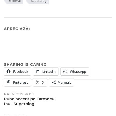
General
Superblog
APRECIAZĂ:
SHARING IS CARING
Facebook
LinkedIn
WhatsApp
Pinterest
X
Mai mult
Post
PREVIOUS POST
Pune accent pe Farmecul
tau ! Superblog
navigation