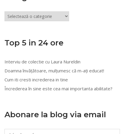
Articole
din
mai
multe
Top 5 in 24 ore
categorii
Interviu de colectie cu Laura Nureldin
Doamna învățătoare, mulțumesc că m-ați educat!
Cum iti cresti increderea in tine
Încrederea în sine este cea mai importanta abilitate?
Abonare la blog via email
Adresă