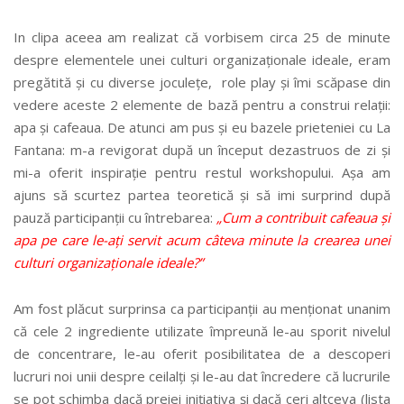
In clipa aceea am realizat că vorbisem circa 25 de minute
despre elementele unei culturi organizaționale ideale, eram
pregătită și cu diverse joculețe, role play și îmi scăpase din
vedere aceste 2 elemente de bază pentru a construi relații:
apa și cafeaua. De atunci am pus și eu bazele prieteniei cu La
Fantana: m-a revigorat după un început dezastruos de zi și
mi-a oferit inspirație pentru restul workshopului. Așa am
ajuns să scurtez partea teoretică și să imi surprind după
pauză participanții cu întrebarea:
„Cum a contribuit cafeaua și
apa pe care le-ați servit acum câteva minute la crearea unei
culturi organizaționale ideale?”
Am fost plăcut surprinsa ca participanții au menționat unanim
că cele 2 ingrediente utilizate împreună le-au sporit nivelul
de concentrare, le-au oferit posibilitatea de a descoperi
lucruri noi unii despre ceilalți și le-au dat încredere că lucrurile
se pot schimba dacă preiei inițiativa și dacă ceri altceva (lista