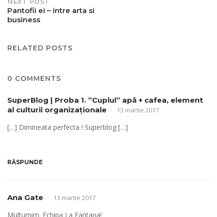
NEXT POST
Pantofii ei – intre arta si
business
RELATED POSTS
0 COMMENTS
SuperBlog | Proba 1. ”Cuplul” apă + cafea, element
al culturii organizaționale
13 martie 2017
[…] Dimineata perfecta ! Superblog […]
RĂSPUNDE
Ana Gate
13 martie 2017
Multumim. Echipa La Fantana!