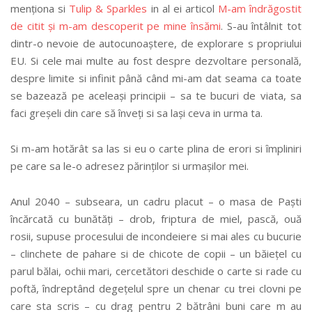
menționa si
Tulip & Sparkles
in al ei articol
M-am îndrăgostit
de citit și m-am descoperit pe mine însămi
. S-au întâlnit tot
dintr-o nevoie de autocunoaștere, de explorare s propriului
EU. Si cele mai multe au fost despre dezvoltare personală,
despre limite si infinit până când mi-am dat seama ca toate
se bazează pe aceleași principii – sa te bucuri de viata, sa
faci greșeli din care să înveți si sa lași ceva in urma ta.
Si m-am hotărât sa las si eu o carte plina de erori si împliniri
pe care sa le-o adresez părinților si urmașilor mei.
Anul 2040 – subseara, un cadru placut – o masa de Paști
încărcată cu bunătăți – drob, friptura de miel, pască, ouă
rosii, supuse procesului de incondeiere si mai ales cu bucurie
– clinchete de pahare si de chicote de copii – un băiețel cu
parul bălai, ochii mari, cercetători deschide o carte si rade cu
poftă, îndreptând degețelul spre un chenar cu trei clovni pe
care sta scris – cu drag pentru 2 bătrâni buni care m au