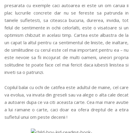
presarata cu exemple caci autoarea ei este un om caruia ii
plac lucrurile concrete dar nu se fereste sa patrunda in
tainele sufletesti, sa citeasca bucuria, durerea, invidia, tot
felul de sentimente in ochii celorlalti, este o visatoare si un
optimism chibzuit in acelasi timp. Cartea este albastra de la
un capat la altul pentru ca sentimentul de liniste, de inaltare,
de similitudine cu cerul este cel mai important pentru ea – nu
este nevoie sa fii incojurat de multi oameni, uneori propria
solitudine te poate face cel mai fericit daca iubesti linistea si
inveti sa o patrunzi.
Copilul balai cu ochi de catifea este adultul de maine, cel care
va evolua, va invata din greseli sau va alege o alta cale decat
a autoarei dupa ce va citi aceasta carte. Cea mai mare avutie
a lui ramane o carte, caci doar ea ofera dreptul de a etira
sufletul unui om peste decenii !