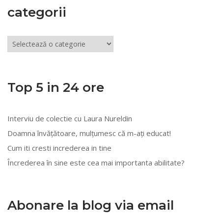
categorii
Articole
din
mai
multe
Top 5 in 24 ore
categorii
Interviu de colectie cu Laura Nureldin
Doamna învățătoare, mulțumesc că m-ați educat!
Cum iti cresti increderea in tine
Încrederea în sine este cea mai importanta abilitate?
Abonare la blog via email