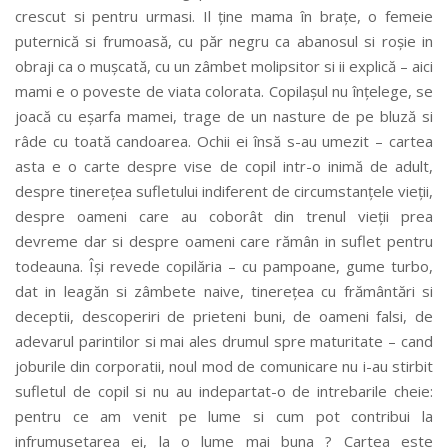
crescut si pentru urmasi. Il ține mama în brațe, o femeie
puternică si frumoasă, cu păr negru ca abanosul si roșie in
obraji ca o mușcată, cu un zâmbet molipsitor si ii explică – aici
mami e o poveste de viata colorata. Copilașul nu înțelege, se
joacă cu eșarfa mamei, trage de un nasture de pe bluză si
râde cu toată candoarea. Ochii ei însă s-au umezit – cartea
asta e o carte despre vise de copil intr-o inimă de adult,
despre tinerețea sufletului indiferent de circumstanțele vieții,
despre oameni care au coborât din trenul vieții prea
devreme dar si despre oameni care rămân in suflet pentru
todeauna. Își revede copilăria – cu pampoane, gume turbo,
dat in leagăn si zâmbete naive, tinerețea cu frământări si
deceptii, descoperiri de prieteni buni, de oameni falsi, de
adevarul parintilor si mai ales drumul spre maturitate – cand
joburile din corporatii, noul mod de comunicare nu i-au stirbit
sufletul de copil si nu au indepartat-o de intrebarile cheie:
pentru ce am venit pe lume si cum pot contribui la
infrumusetarea ei, la o lume mai buna ? Cartea este