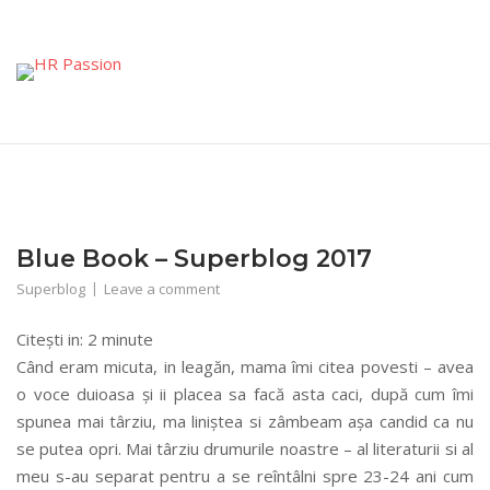
Skip
to
content
Blue Book – Superblog 2017
Superblog
Leave a comment
Citești in:
2
minute
Când eram micuta, in leagăn, mama îmi citea povesti – avea
o voce duioasa și ii placea sa facă asta caci, după cum îmi
spunea mai târziu, ma liniștea si zâmbeam așa candid ca nu
se putea opri. Mai târziu drumurile noastre – al literaturii si al
meu s-au separat pentru a se reîntâlni spre 23-24 ani cum