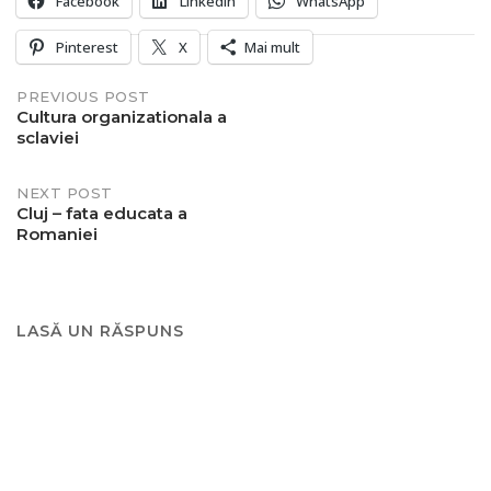
Facebook
LinkedIn
WhatsApp
Pinterest
X
Mai mult
Post
PREVIOUS POST
Cultura organizationala a
sclaviei
navigation
NEXT POST
Cluj – fata educata a
Romaniei
LASĂ UN RĂSPUNS