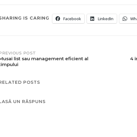
SHARING IS CARING
Facebook
LinkedIn
Wh
Post
PREVIOUS POST
Musai list sau management eficient al
4 i
timpului
navigation
RELATED POSTS
LASĂ UN RĂSPUNS