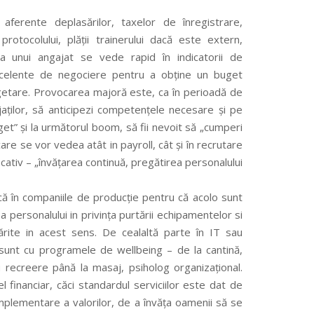
e aferente deplasărilor, taxelor de înregistrare,
protocolului, plății trainerului dacă este extern,
sa unui angajat se vede rapid în indicatorii de
 excelente de negociere pentru a obține un buget
bugetare. Provocarea majoră este, ca în perioadă de
ajaților, să anticipezi competențele necesare și pe
uget” și la următorul boom, să fii nevoit să „cumperi
are se vor vedea atât in payroll, cât și în recrutare
icativ – „învățarea continuă, pregătirea personalului
că în companiile de producție pentru că acolo sunt
 personalului in privința purtării echipamentelor si
părite in acest sens. De cealaltă parte în IT sau
 sunt cu programele de wellbeing – de la cantină,
 recreere până la masaj, psiholog organizațional.
financiar, căci standardul serviciilor este dat de
implementare a valorilor, de a învăța oamenii să se