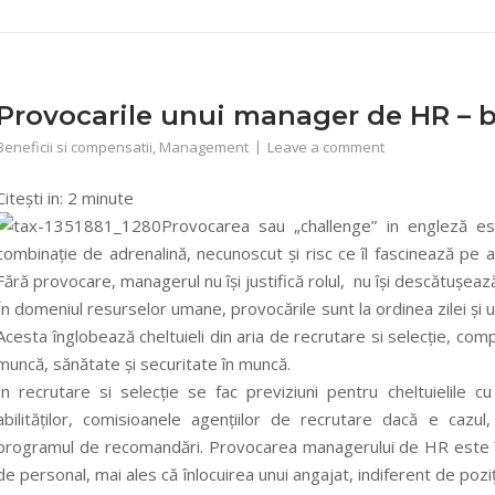
Provocarile unui manager de HR – b
Beneficii si compensatii
,
Management
Leave a comment
Citești in:
2
minute
Provocarea sau „challenge” in engleză e
combinație de adrenalină, necunoscut și risc ce îl fascinează pe ace
Fără provocare, managerul nu își justifică rolul, nu își descătușează
În domeniul resurselor umane, provocările sunt la ordinea zilei și
Acesta înglobează cheltuieli din aria de recrutare si selecție, compen
muncă, sănătate și securitate în muncă.
In recrutare si selecție se fac previziuni pentru cheltuielile cu
abilităților, comisioanele agențiilor de recrutare dacă e cazul
programul de recomandări.
Provocarea managerului de HR este în
de personal, mai ales că înlocuirea unui angajat, indiferent de pozi