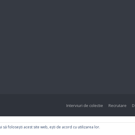
Interviuri de colectie
Recrutare
D
i să folosești acest site web, ești de acord cu utilizarea lor.