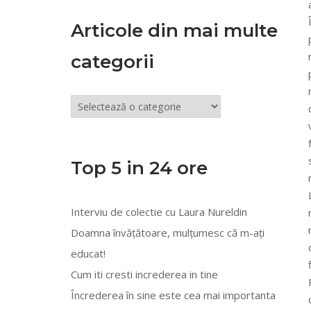
Articole din mai multe
categorii
Articole
din
mai
multe
Top 5 in 24 ore
categorii
Interviu de colectie cu Laura Nureldin
Doamna învățătoare, mulțumesc că m-ați
educat!
Cum iti cresti increderea in tine
Încrederea în sine este cea mai importanta