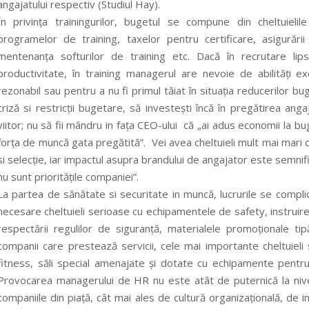
angajatului respectiv (Studiul Hay).
În privința trainingurilor, bugetul se compune din cheltuielil
programelor de training, taxelor pentru certificare, asigurării 
mentenanța softurilor de training etc. Dacă în recrutare lip
productivitate, în training managerul are nevoie de abilități
rezonabil sau pentru a nu fi primul tăiat în situația reducerilor 
criză si restricții bugetare, să investești încă în pregătirea ang
viitor; nu să fii mândru in fața CEO-ului că „ai adus economii la b
forța de muncă gata pregătită”. Vei avea cheltuieli mult mai mari c
si selecție, iar impactul asupra brandului de angajator este semnif
nu sunt prioritățile companiei”.
La partea de sănătate si securitate in muncă, lucrurile se compli
necesare cheltuieli serioase cu echipamentele de safety, instruirea
respectării regulilor de siguranță, materialele promoționale ti
companii care prestează servicii, cele mai importante cheltuieli
fitness, săli special amenajate și dotate cu echipamente pentru
Provocarea managerului de HR nu este atât de puternică la nivel 
companiile din piață, cât mai ales de cultură organizațională, de 