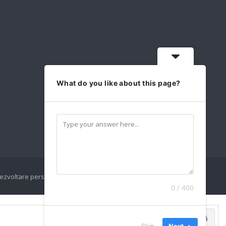
What do you like about this page?
ezvoltare personala
Sisteme de HR
Pagina de joburi
0 / 400