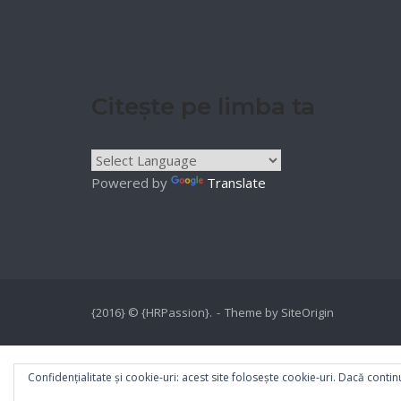
Citește pe limba ta
Powered by
Translate
{2016} © {HRPassion}.
Theme by
SiteOrigin
Confidențialitate și cookie-uri: acest site folosește cookie-uri. Dacă continu