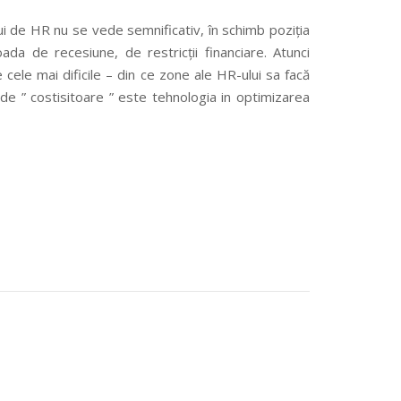
ui de HR nu se vede semnificativ, în schimb poziția
da de recesiune, de restricții financiare. Atunci
 cele mai dificile – din ce zone ale HR-ului sa facă
t de ” costisitoare ” este tehnologia in optimizarea