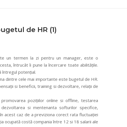
ugetul de HR (1)
ste un termen la zi pentru un manager, este o
sta, întrucât îi pune la încercare toate abilitățile.
 întregul potențial.
 una dintre cele mai importante este bugetul de HR.
sații si beneficii, training si dezvoltare, relații de
 promovarea pozițiilor online si offline, testarea
, dezvoltarea si mentenanta softurilor specifice,
 acest caz de a previziona corect rata fluctuației
ția ocupată costă compania între 12 si 18 salarii ale