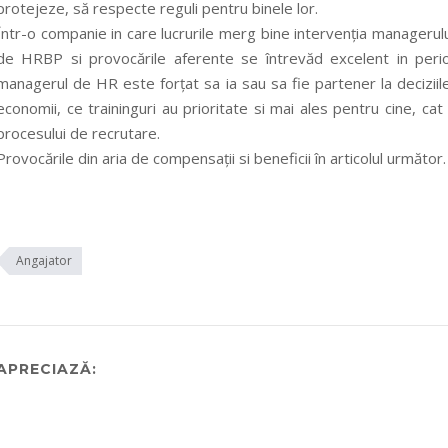
protejeze, să respecte reguli pentru binele lor.
Într-o companie in care lucrurile merg bine intervenția managerul
de HRBP si provocările aferente se întrevăd excelent in perioa
managerul de HR este forțat sa ia sau sa fie partener la deciziile
economii, ce traininguri au prioritate si mai ales pentru cine, ca
procesului de recrutare.
Provocările din aria de compensații si beneficii în articolul următor.
Angajator
APRECIAZĂ: