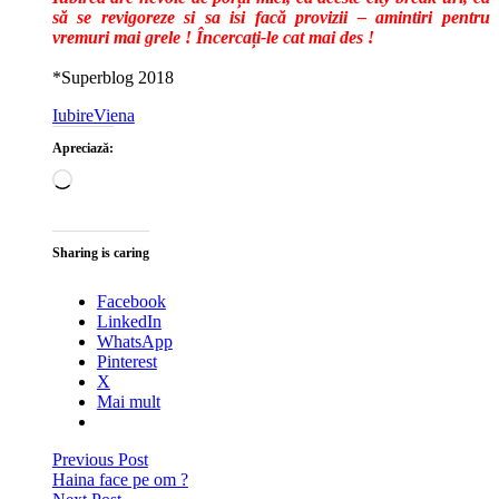
să se revigoreze si sa isi facă provizii – amintiri pentru
vremuri mai grele ! Încercați-le cat mai des !
*Superblog 2018
Iubire
Viena
Apreciază:
Încarc...
Sharing is caring
Facebook
LinkedIn
WhatsApp
Pinterest
X
Mai mult
Post
Previous Post
Haina face pe om ?
navigation