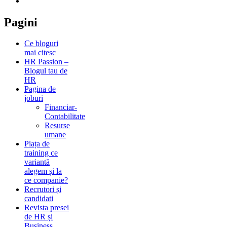
Pagini
Ce bloguri
mai citesc
HR Passion –
Blogul tau de
HR
Pagina de
joburi
Financiar-
Contabilitate
Resurse
umane
Piața de
training ce
variantă
alegem și la
ce companie?
Recrutori și
candidati
Revista presei
de HR și
Business