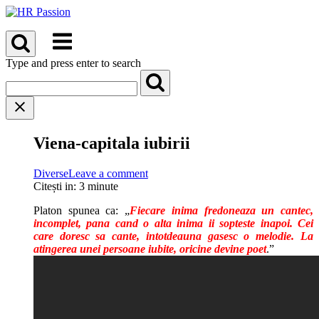
Skip
to
Menu
content
Type and press enter to search
Viena-capitala iubirii
Diverse
Leave a comment
Citești in:
3
minute
Platon spunea ca: „
Fiecare inima fredoneaza un cantec,
incomplet, pana cand o alta inima ii sopteste inapoi. Cei
care doresc sa cante, intotdeauna gasesc o melodie. La
atingerea unei persoane iubite, oricine devine poet
.”