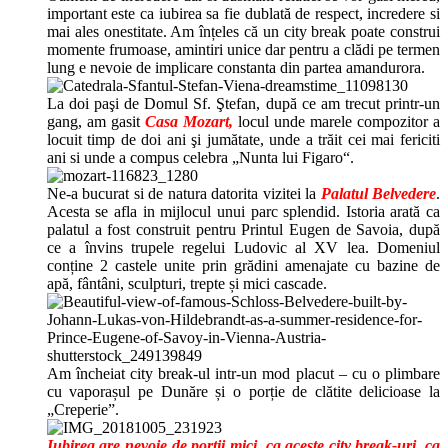
important este ca iubirea sa fie dublată de respect, incredere si
mai ales onestitate. Am înțeles că un city break poate construi
momente frumoase, amintiri unice dar pentru a clădi pe termen
lung e nevoie de implicare constanta din partea amandurora.
La doi paşi de Domul Sf. Ştefan, după ce am trecut printr-un
gang, am gasit
Casa Mozart,
locul unde marele compozitor a
locuit timp de doi ani şi jumătate, unde a trăit cei mai fericiti
ani si unde a compus celebra „Nunta lui Figaro“.
Ne-a bucurat si de natura datorita vizitei la
Palatul Belvedere
.
Acesta se afla in mijlocul unui parc splendid. Istoria arată ca
palatul a fost construit pentru Printul Eugen de Savoia, după
ce a învins trupele regelui Ludovic al XV lea. Domeniul
conține 2 castele unite prin grădini amenajate cu bazine de
apă, fântâni, sculpturi, trepte și mici cascade.
Am încheiat city break-ul intr-un mod placut – cu o plimbare
cu vaporașul pe Dunăre și o porție de clătite delicioase la
„Creperie”.
Iubirea are nevoie de porții mici, ca aceste city break-uri, ca