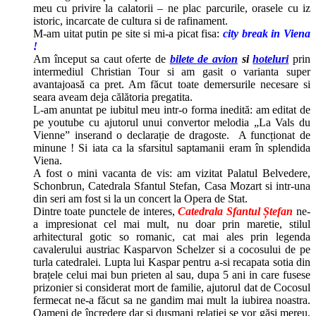
meu cu privire la calatorii – ne plac parcurile, orasele cu iz
istoric, incarcate de cultura si de rafinament.
M-am uitat putin pe site si mi-a picat fisa:
city break in Viena
!
Am început sa caut oferte de
bilete de avion
si
hoteluri
prin
intermediul Christian Tour si am gasit o varianta super
avantajoasă ca pret. Am făcut toate demersurile necesare si
seara aveam deja călătoria pregatita.
L-am anuntat pe iubitul meu intr-o forma inedită: am editat de
pe youtube cu ajutorul unui convertor melodia „La Vals du
Vienne” inserand o declarație de dragoste. A funcționat de
minune ! Si iata ca la sfarsitul saptamanii eram în splendida
Viena.
A fost o mini vacanta de vis: am vizitat Palatul Belvedere,
Schonbrun, Catedrala Sfantul Stefan, Casa Mozart si intr-una
din seri am fost si la un concert la Opera de Stat.
Dintre toate punctele de interes,
Catedrala Sfantul Ștefan
ne-
a impresionat cel mai mult, nu doar prin maretie, stilul
arhitectural gotic so romanic, cat mai ales prin legenda
cavalerului austriac Kasparvon Schelzer si a cocosului de pe
turla catedralei. Lupta lui Kaspar pentru a-si recapata sotia din
brațele celui mai bun prieten al sau, dupa 5 ani in care fusese
prizonier si considerat mort de familie, ajutorul dat de Cocosul
fermecat ne-a făcut sa ne gandim mai mult la iubirea noastra.
Oameni de încredere dar si dusmani relatiei se vor găsi mereu,