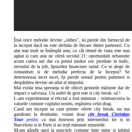
Însă orice melodie devine „oldies”, isi pierde din farmecul de
la inceput dacă nu este slefuita de fiecare dintre parteneri. Cu
atat mai mult se întâmplă asta, cu cât ritmul de viata este mai
agitat si cam asta ne oferă secolul 21: oportunitati nebanuite
acum cativa ani dar cu pretul multor ore pierdute in trafic,
stresului de la job, lipsurilor financiare samd. Ce se alege de
romantism si de melodia perfecta de la început? Se
deterioreaza incet incet, își pierde sensul pentru parteneri si
despărțirea devine un aliat al timpului.
Mai exista insa speranța si de obicei gesturile mărunte dar de
impact o salveaza. Un astfel de gest este si city break -ul !
L-am experimentat si efectul a fost minunat – reintoarcerea la
valorile comune cuplului nostru, regăsirea celui drag.
Cand am inceput sa caut printre oferte city break, nu ma
gandeam la destinatie, voiam doar
city break Christian
Tour
pentru
ca mai fusesem prin intermediul lor si in
Barcelona si in Paris si au ieșit minunat sejururile.
M-am gândit apoi la punctele comune intre mine si iubitul