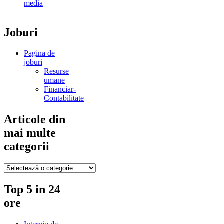
media
Joburi
Pagina de
joburi
Resurse
umane
Financiar-
Contabilitate
Articole din
mai multe
categorii
Articole
din
mai
Top 5 in 24
multe
ore
categorii