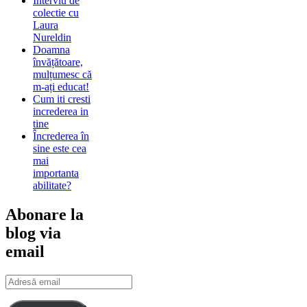
Interviu de
colectie cu
Laura
Nureldin
Doamna
învățătoare,
mulțumesc că
m-ați educat!
Cum iti cresti
increderea in
tine
Încrederea în
sine este cea
mai
importanta
abilitate?
Abonare la
blog via
email
Adresă
email