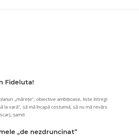
n Fideluta!
planuri „mărețe”, obiective ambițioase, liste întregi
până la vară”, să mă încapă costumul, să nu mă revărs
scar), șamd.
 mele „de nezdruncinat”