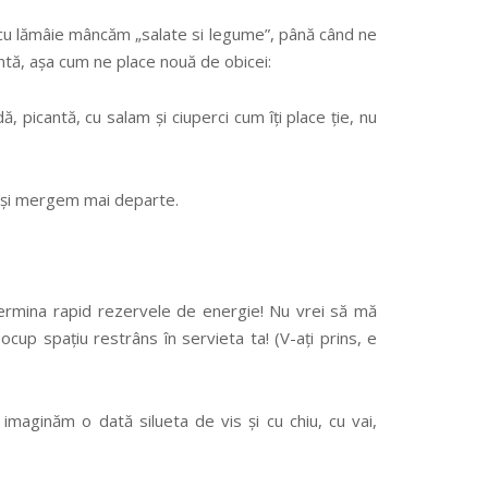
 cu lămâie mâncăm „salate si legume”, până când ne
antă, așa cum ne place nouă de obicei:
, picantă, cu salam și ciuperci cum îți place ție, nu
ec și mergem mai departe.
ei termina rapid rezervele de energie! Nu vrei să mă
ocup spațiu restrâns în servieta ta! (V-ați prins, e
maginăm o dată silueta de vis și cu chiu, cu vai,