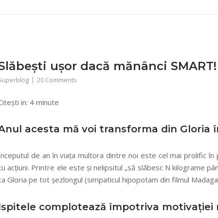
Slăbești ușor dacă mănânci SMART!
Superblog
20 Comments
Citești in:
4
minute
Anul acesta mă voi transforma din Gloria î
Începutul de an în viața multora dintre noi este cel mai prolific în 
cu acțiuni. Printre ele este și nelipsitul „să slăbesc N kilograme 
ca Gloria pe tot șezlongul (simpaticul hipopotam din filmul Madaga
Ispitele complotează împotriva motivației