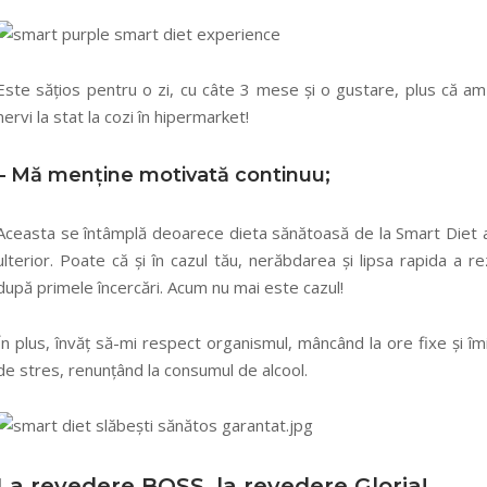
Este sățios pentru o zi, cu câte 3 mese și o gustare, plus că am 
nervi la stat la cozi în hipermarket!
– Mă menține motivată
continuu;
Aceasta se întâmplă deoarece dieta sănătoasă de la Smart Diet are
ulterior. Poate că și în cazul tău, nerăbdarea și lipsa rapida a r
după primele încercări. Acum nu mai este cazul!
În plus, învăț să-mi respect organismul, mâncând la ore fixe și îmi
de stres, renunțând la consumul de alcool.
La revedere BOSS, la revedere Gloria!