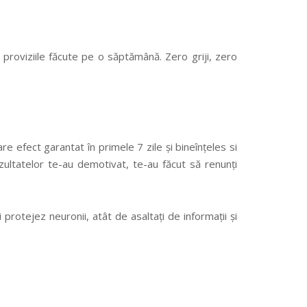
proviziile făcute pe o săptămână. Zero griji, zero
 efect garantat în primele 7 zile și bineînțeles si
ezultatelor te-au demotivat, te-au făcut să renunți
 protejez neuronii, atât de asaltați de informații și