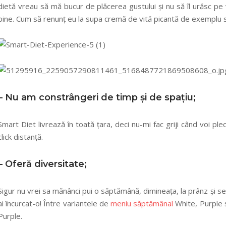
dietă vreau să mă bucur de plăcerea gustului și nu să îl urăsc pe 
bine. Cum să renunț eu la supa cremă de vită picantă de exemplu 
– Nu am constrângeri de timp și de spațiu;
Smart Diet livrează în toată țara, deci nu-mi fac griji când voi plec
click distanță.
– Oferă diversitate;
Sigur nu vrei sa mănânci pui o săptămână, dimineața, la prânz și se
ai încurcat-o! Între variantele de
meniu săptămânal
White, Purple 
Purple.