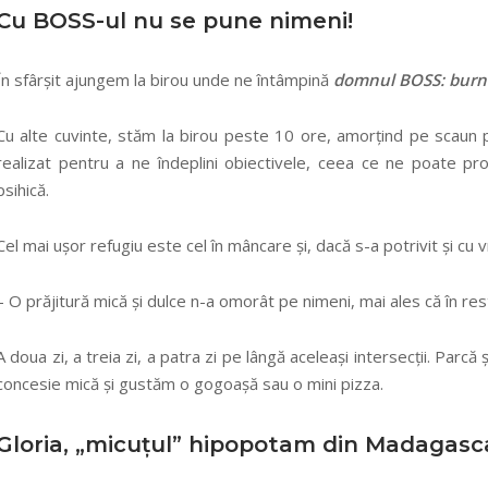
Cu BOSS-ul nu se pune nimeni!
În sfârșit ajungem la birou unde ne întâmpină
domnul BOSS: burnou
Cu alte cuvinte, stăm la birou peste 10 ore, amorțind pe scaun
realizat pentru a ne îndeplini obiectivele, ceea ce ne poate pr
psihică.
Cel mai ușor refugiu este cel în mâncare și, dacă s-a potrivit și cu
– O prăjitură mică și dulce n-a omorât pe nimeni, mai ales că în re
A doua zi, a treia zi, a patra zi pe lângă aceleași intersecții. Parcă 
concesie mică și gustăm o gogoașă sau o mini pizza.
Gloria, „micuțul” hipopotam din Madagasca