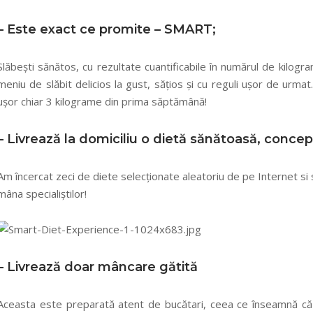
– Este exact ce promite – SMART;
Slăbești sănătos, cu rezultate cuantificabile în numărul de kilogra
meniu de slăbit delicios la gust, sățios și cu reguli ușor de urma
ușor chiar 3 kilograme din prima săptămână!
– Livrează la domiciliu o dietă sănătoasă, concepu
Am încercat zeci de diete selecționate aleatoriu de pe Internet si s
mâna specialiștilor!
– Livrează doar mâncare gătită
Aceasta este preparată atent de bucătari, ceea ce înseamnă că își