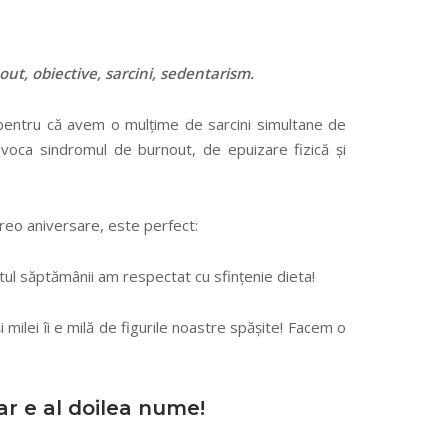
t, obiective, sarcini, sedentarism.
 pentru că avem o mulțime de sarcini simultane de
ovoca sindromul de burnout, de epuizare fizică și
 vreo aniversare, este perfect:
stul săptămânii am respectat cu sfințenie dieta!
și milei îi e milă de figurile noastre spășite! Facem o
r e al doilea nume!