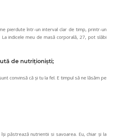
me pierdute într-un interval clar de timp, printr-un
t. La indicele meu de masă corporală, 27, pot slăbi
tă de nutriționiști;
unt convinsă că și tu la fel. E timpul să ne lăsăm pe
 păstrează nutrientii si savoarea. Eu, chiar și la