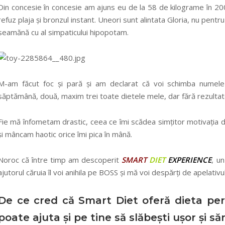
Din concesie în concesie am ajuns eu de la 58 de kilograme în 20
refuz plaja și bronzul instant. Uneori sunt alintata Gloria, nu pentr
seamănă cu al simpaticului hipopotam.
M-am făcut foc și pară și am declarat că voi schimba numele G
săptămână, două, maxim trei toate dietele mele, dar fără rezultat
Fie mă înfometam drastic, ceea ce îmi scădea simțitor motivația de
și mâncam haotic orice îmi pica în mână.
Noroc că între timp am descoperit
SMART
DIET
EXPERIENCE
, u
ajutorul căruia îl voi anihila pe BOSS și mă voi despărți de apelativul
De ce cred că Smart Diet oferă dieta perf
poate ajuta și pe tine să slăbești ușor și s