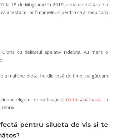
07 la 78 de kilograme în 2019, ceea ce mă face să
u că acesta mi-ar fi numele, ci pentru că al meu corp
loria cu delicatul apelativ Fideluța. Au mers o
e.
 a mai ține dieta, fie din lipsă de timp, nu găteam
n duo inteligent de motivație și
dietă sănătoasă
, cu
 Gloria.
ectă pentru silueta de vis și te
ănătos?