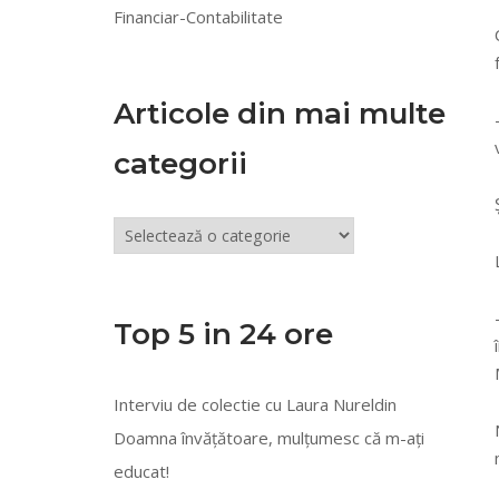
Financiar-Contabilitate
Articole din mai multe
categorii
Articole
din
mai
multe
Top 5 in 24 ore
categorii
Interviu de colectie cu Laura Nureldin
Doamna învățătoare, mulțumesc că m-ați
educat!