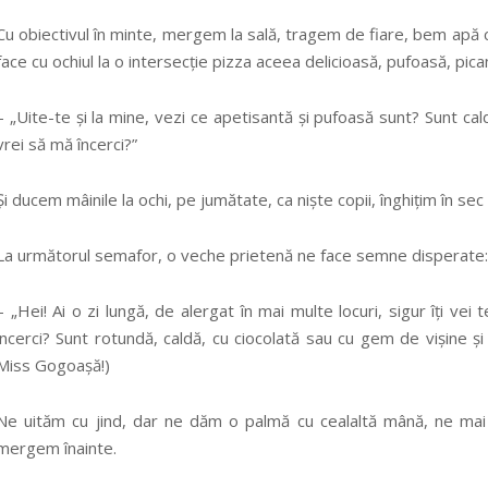
Cu obiectivul în minte, mergem la sală, tragem de fiare, bem apă
face cu ochiul la o intersecție pizza aceea delicioasă, pufoasă, pic
– „Uite-te și la mine, vezi ce apetisantă și pufoasă sunt? Sunt caldă
vrei să mă încerci?”
Și ducem mâinile la ochi, pe jumătate, ca niște copii, înghițim în s
La următorul semafor, o veche prietenă ne face semne disperate:
– „Hei! Ai o zi lungă, de alergat în mai multe locuri, sigur îți v
încerci? Sunt rotundă, caldă, cu ciocolată sau cu gem de vișine și 
Miss Gogoașă!)
Ne uităm cu jind, dar ne dăm o palmă cu cealaltă mână, ne mai i
mergem înainte.