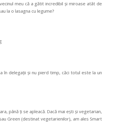
vecinul meu că a gătit incredibil și miroase atât de
sau la o lasagna cu legume?
a în delegații și nu pierd timp, căci totul este la un
ara, până ți se apleacă. Dacă mai ești și vegetarian,
sau Green (destinat vegetarienilor), am ales Smart