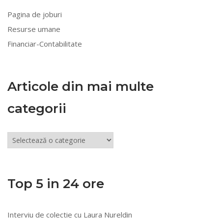
Pagina de joburi
Resurse umane
Financiar-Contabilitate
Articole din mai multe
categorii
Articole
din
mai
multe
Top 5 in 24 ore
categorii
Interviu de colectie cu Laura Nureldin