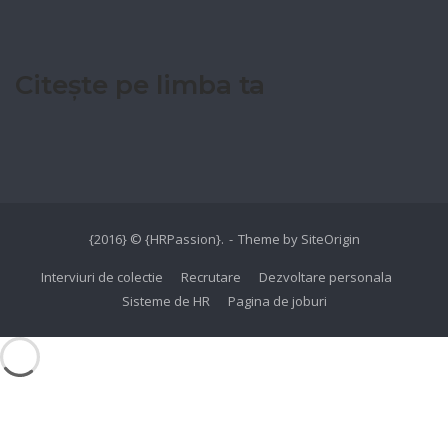
Citește pe limba ta
{2016} © {HRPassion}.
Theme by
SiteOrigin
Interviuri de colectie
Recrutare
Dezvoltare personala
Sisteme de HR
Pagina de joburi