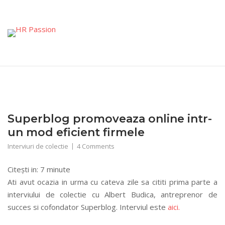
Skip
to
content
Superblog promoveaza online intr-
un mod eficient firmele
Interviuri de colectie
4 Comments
Citești in:
7
minute
Ati avut ocazia in urma cu cateva zile sa cititi prima parte a
interviului de colectie cu Albert Budica, antreprenor de
succes si cofondator Superblog. Interviul este
aici.