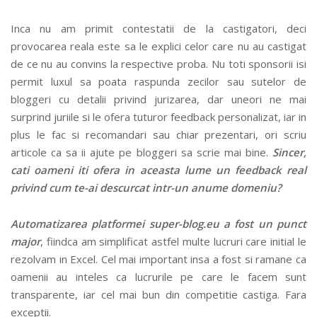
Inca nu am primit contestatii de la castigatori, deci
provocarea reala este sa le explici celor care nu au castigat
de ce nu au convins la respective proba. Nu toti sponsorii isi
permit luxul sa poata raspunda zecilor sau sutelor de
bloggeri cu detalii privind jurizarea, dar uneori ne mai
surprind juriile si le ofera tuturor feedback personalizat, iar in
plus le fac si recomandari sau chiar prezentari, ori scriu
articole ca sa ii ajute pe bloggeri sa scrie mai bine.
Sincer,
cati oameni iti ofera in aceasta lume un feedback real
privind cum te-ai descurcat intr-un anume domeniu?
Automatizarea platformei super-blog.eu a fost un punct
major
, fiindca am simplificat astfel multe lucruri care initial le
rezolvam in Excel. Cel mai important insa a fost si ramane ca
oamenii au inteles ca lucrurile pe care le facem sunt
transparente, iar cel mai bun din competitie castiga. Fara
exceptii.