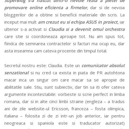
SuperBlog s-a nascut dintr-o nevoie reala a pietei de
promovare online eficienta a firmelor
, dar si de nevoia
bloggerilor de a obtine si beneficii materiale din scris. La
inceput mai mult
am crezut eu si echipa ASUS in proiect,
iar
ulterior s-a activat si
Claudia si a devenit omul orchestra
care stie si coordoneaza aproape tot. Nu am spus tot,
fiindca de semnarea contractelor si facturi ma ocup eu, dar
asta inseamna cam cateva procente din timpul total.
Secretul nostru este: Claudia. Este un
comunicator absolut
senzational
si nu cred ca exista in piata de PR autohtona
macar inca un singur om care macar sa se apropie de
abilitatile sale. Stiu, sunt subiectiv, dar tin sa iti ofer cateva
argumente incontestabile: vorbeste si scrie perfect in limba
romana, dar si in alte cinci limbi straine (engleza – a tradus
ani de zile website-ul Ericsson, franceza – fosta olimpica,
italiana – folosita zi de zi intr-un job anterior, iar pentru
neogreaca si spaniola este si traducator autorizat)