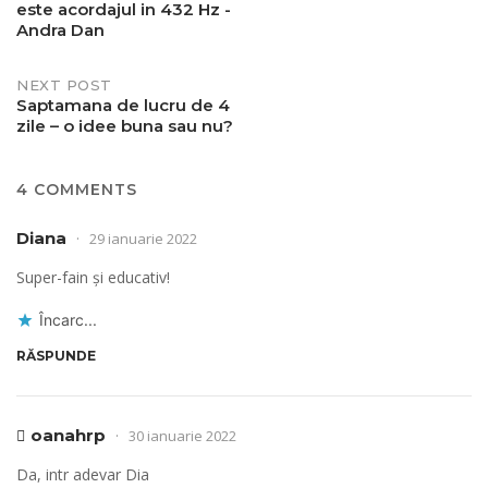
este acordajul in 432 Hz -
navigation
Andra Dan
NEXT POST
Saptamana de lucru de 4
zile – o idee buna sau nu?
4 COMMENTS
Diana
29 ianuarie 2022
Super-fain și educativ!
Încarc...
RĂSPUNDE
oanahrp
30 ianuarie 2022
Da, intr adevar Dia