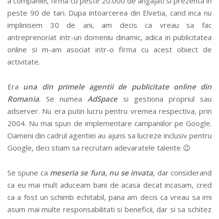
a companiei, firma cu peste 20.000 de angajati si prezenta in
peste 90 de tari. Dupa intoarcerea din Elvetia, cand inca nu
implinisem 30 de ani, am decis ca vreau sa fac
antreprenoriat intr-un domeniu dinamic, adica in publicitatea
online si m-am asociat intr-o firma cu acest obiect de
activitate.
Era
una din primele agentii de publicitate online din
Romania
. Se numea
AdSpace
si gestiona propriul sau
adserver. Nu era putin lucru pentru vremea respectiva, prin
2004. Nu mai spun de implementare campaniilor pe Google.
Oameni din cadrul agentiei au ajuns sa lucreze inclusiv pentru
Google, deci stiam sa recrutam adevaratele talente 😉
Se spune ca
meseria se fura, nu se invata,
dar considerand
ca eu mai mult aduceam bani de acasa decat incasam, cred
ca a fost un schimb echitabil, pana am decis ca vreau sa imi
asum mai multe responsabilitati si beneficii, dar si sa schitez