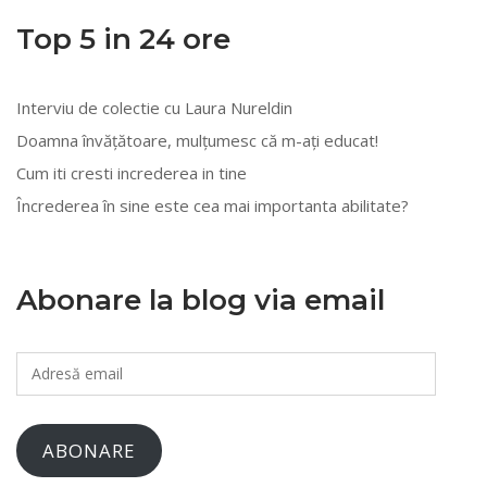
multe
Top 5 in 24 ore
categorii
Interviu de colectie cu Laura Nureldin
Doamna învățătoare, mulțumesc că m-ați educat!
Cum iti cresti increderea in tine
Încrederea în sine este cea mai importanta abilitate?
Abonare la blog via email
Adresă
email
ABONARE