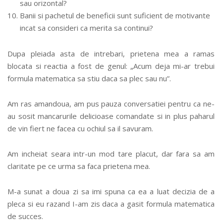
sau orizontal?
Banii si pachetul de beneficii sunt suficient de motivante
incat sa consideri ca merita sa continui?
Dupa pleiada asta de intrebari, prietena mea a ramas
blocata si reactia a fost de genul: „Acum deja mi-ar trebui
formula matematica sa stiu daca sa plec sau nu”.
Am ras amandoua, am pus pauza conversatiei pentru ca ne-
au sosit mancarurile delicioase comandate si in plus paharul
de vin fiert ne facea cu ochiul sa il savuram.
Am incheiat seara intr-un mod tare placut, dar fara sa am
claritate pe ce urma sa faca prietena mea.
M-a sunat a doua zi sa imi spuna ca ea a luat decizia de a
pleca si eu razand I-am zis daca a gasit formula matematica
de succes.