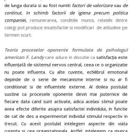
de lunga durata si au fost numiti
factori de valorizare
sau
de
continut. In schimb factorii de igiena precum politica
companiei,
remunerarea, conditiile muncii, relatiile dintre
colegi pot produce insatisfactie si modificari de atitudine pe
termen scurt.
Teoria proceselor oponente formulata de psihologul
american F. Landy
care aduce in discutie ca
satisfacția este
influențată de sistemul nervos central, ceea ce o organizatie
nu poate influenta. Cu alte cuvinte, echilibrul emotional
depinde de o serie de mecanisme interne si nu ar fi
conditionat si de influentele externe. Al doilea postulat
sustine ca procesele oponente devin mai puternice de
fiecare data cand sunt activate, adica acelasi stimul poate
avea efecte diferite asupra satisfactei individului, in functie
de cat de des a experimentat individul stimulul respectiv in
trecut. Cu acest postulat intelegem aspecte din viata
curenta si cea organizationala. Astfel, intelegem ca munca