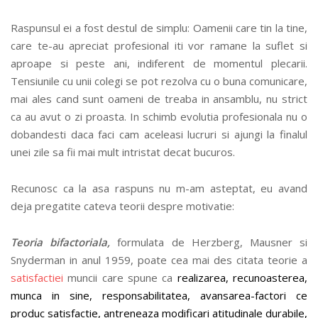
Raspunsul ei a fost destul de simplu: Oamenii care tin la tine,
care te-au apreciat profesional iti vor ramane la suflet si
aproape si peste ani, indiferent de momentul plecarii.
Tensiunile cu unii colegi se pot rezolva cu o buna comunicare,
mai ales cand sunt oameni de treaba in ansamblu, nu strict
ca au avut o zi proasta. In schimb evolutia profesionala nu o
dobandesti daca faci cam aceleasi lucruri si ajungi la finalul
unei zile sa fii mai mult intristat decat bucuros.
Recunosc ca la asa raspuns nu m-am asteptat, eu avand
deja pregatite cateva teorii despre motivatie:
Teoria bifactoriala,
formulata de Herzberg, Mausner si
Snyderman in anul 1959, poate cea mai des citata teorie a
satisfactiei
muncii care spune ca
realizarea, recunoasterea,
munca in sine, responsabilitatea, avansarea-factori ce
produc satisfactie, antreneaza modificari atitudinale durabile,