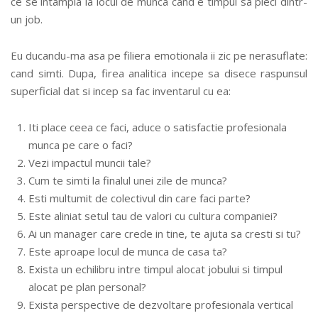
ce se intampla la locul de munca cand e timpul sa pleci dintr-
un job.
Eu ducandu-ma asa pe filiera emotionala ii zic pe nerasuflate:
cand simti. Dupa, firea analitica incepe sa disece raspunsul
superficial dat si incep sa fac inventarul cu ea:
Iti place ceea ce faci, aduce o satisfactie profesionala
munca pe care o faci?
Vezi impactul muncii tale?
Cum te simti la finalul unei zile de munca?
Esti multumit de colectivul din care faci parte?
Este aliniat setul tau de valori cu cultura companiei?
Ai un manager care crede in tine, te ajuta sa cresti si tu?
Este aproape locul de munca de casa ta?
Exista un echilibru intre timpul alocat jobului si timpul
alocat pe plan personal?
Exista perspective de dezvoltare profesionala vertical