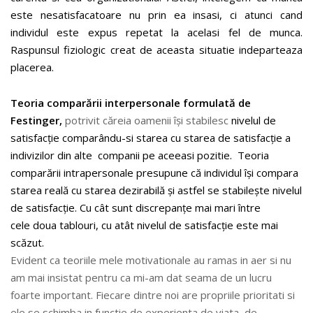
este nesatisfacatoare nu prin ea insasi, ci atunci cand
individul este expus repetat la acelasi fel de munca.
Raspunsul fiziologic creat de aceasta situatie indeparteaza
placerea.
Teoria comparării interpersonale formulată de
Festinger,
potrivit căreia oamenii își stabilesc
nivelul de
satisfacție comparându-si
starea cu starea de satisfacție a
indivizilor din alte companii pe aceeasi pozitie.
Teoria
comparării intrapersonale presupune că individul își compara
starea reală cu starea
dezirabilă și astfel se stabilește nivelul
de satisfacție. Cu cât sunt discrepanțe mai mari între
cele
doua tablouri, cu atât nivelul de
satisfacție este mai
scăzut.
Evident ca teoriile mele motivationale au ramas in aer si nu
am mai insistat pentru ca mi-am dat seama de un lucru
foarte important. Fiecare dintre noi are propriile prioritati si
ele se schimba in functie de experienta de viata, de