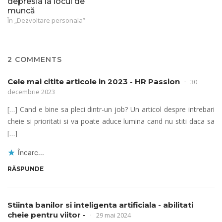
depresia la locul de
muncă
În „Dezvoltare personala”
2 COMMENTS
Cele mai citite articole in 2023 - HR Passion
30
decembrie 2023
[…] Cand e bine sa pleci dintr-un job? Un articol despre intrebari
cheie si prioritati si va poate aduce lumina cand nu stiti daca sa
[…]
Încarc...
RĂSPUNDE
Stiinta banilor si inteligenta artificiala - abilitati
cheie pentru viitor -
29 mai 2024