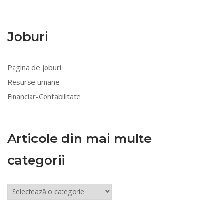
Joburi
Pagina de joburi
Resurse umane
Financiar-Contabilitate
Articole din mai multe
categorii
Articole
din
mai