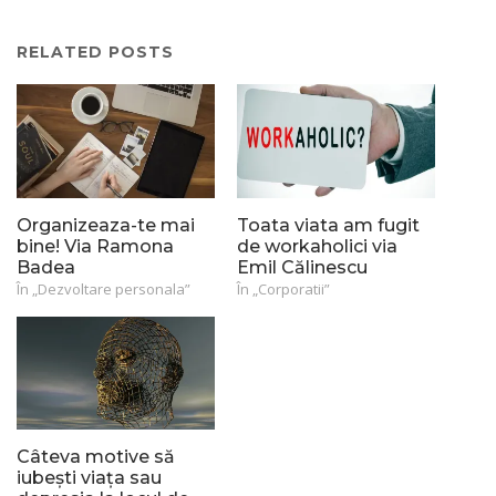
RELATED POSTS
Organizeaza-te mai
Toata viata am fugit
bine! Via Ramona
de workaholici via
Badea
Emil Călinescu
În „Dezvoltare personala”
În „Corporatii”
Câteva motive să
iubești viața sau