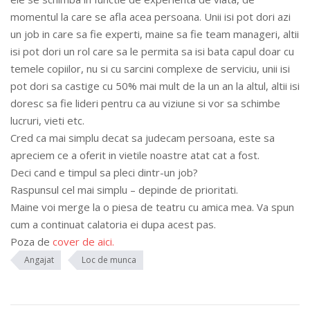
momentul la care se afla acea persoana. Unii isi pot dori azi
un job in care sa fie experti, maine sa fie team manageri, altii
isi pot dori un rol care sa le permita sa isi bata capul doar cu
temele copiilor, nu si cu sarcini complexe de serviciu, unii isi
pot dori sa castige cu 50% mai mult de la un an la altul, altii isi
doresc sa fie lideri pentru ca au viziune si vor sa schimbe
lucruri, vieti etc.
Cred ca mai simplu decat sa judecam persoana, este sa
apreciem ce a oferit in vietile noastre atat cat a fost.
Deci cand e timpul sa pleci dintr-un job?
Raspunsul cel mai simplu – depinde de prioritati.
Maine voi merge la o piesa de teatru cu amica mea. Va spun
cum a continuat calatoria ei dupa acest pas.
Poza de
cover de aici.
Angajat
Loc de munca