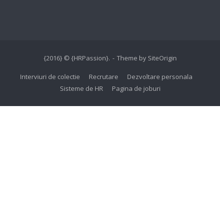
{2016} © {HRPassion}.
Theme by
SiteOrigin
Interviuri de colectie
Recrutare
Dezvoltare personala
Sisteme de HR
Pagina de joburi