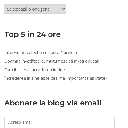
Articole
din
mai
multe
Top 5 in 24 ore
categorii
Interviu de colectie cu Laura Nureldin
Doamna învățătoare, mulțumesc că m-ați educat!
Cum iti cresti increderea in tine
Încrederea în sine este cea mai importanta abilitate?
Abonare la blog via email
Adresă
email