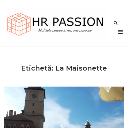
Skip
to
content
M
Etichetă:
La Maisonette