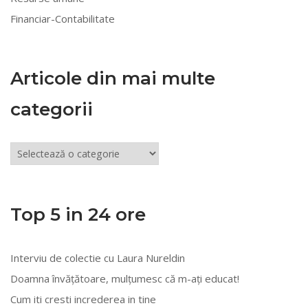
Financiar-Contabilitate
Articole din mai multe
categorii
Articole
din
mai
multe
Top 5 in 24 ore
categorii
Interviu de colectie cu Laura Nureldin
Doamna învățătoare, mulțumesc că m-ați educat!
Cum iti cresti increderea in tine