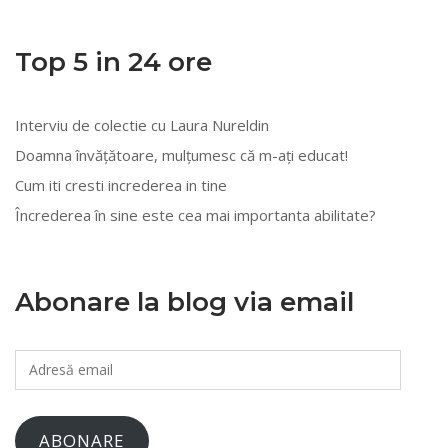
mai
multe
Top 5 in 24 ore
categorii
Interviu de colectie cu Laura Nureldin
Doamna învățătoare, mulțumesc că m-ați educat!
Cum iti cresti increderea in tine
Încrederea în sine este cea mai importanta abilitate?
Abonare la blog via email
Adresă
email
ABONARE