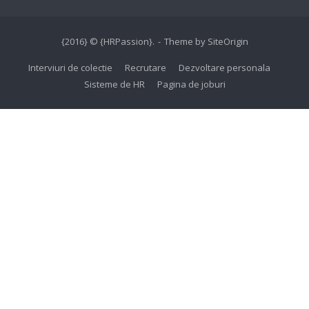
{2016} © {HRPassion}.
Theme by
SiteOrigin
Interviuri de colectie
Recrutare
Dezvoltare personala
Sisteme de HR
Pagina de joburi