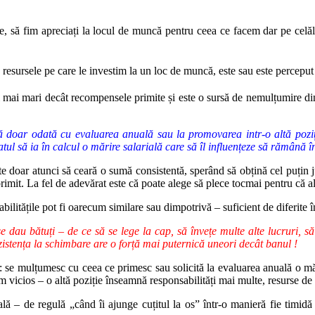
, să fim apreciați la locul de muncă pentru ceea ce facem dar pe celălal
, resursele pe care le investim la un loc de muncă, este sau este percepu
mai mari decât recompensele primite și este o sursă de nemulțumire din 
ă doar odată cu evaluarea anuală sau la promovarea intr-o altă pozi
tul să ia în calcul o mărire salarială care să îl influențeze să rămână 
ite doar atunci să ceară o sumă consistentă, sperând să obțină cel puțin j
rimit. La fel de adevărat este că poate alege să plece tocmai pentru că altă
ilitățile pot fi oarecum similare sau dimpotrivă – suficient de diferite în
se dau bătuți – de ce să se lege la cap, să învețe multe alte lucruri, s
zistența la schimbare are o forță mai puternică uneori decât banul !
ei: se mulțumesc cu ceea ce primesc sau solicită la evaluarea anuală o mă
 vicios – o altă poziție înseamnă responsabilități mai multe, resurse de 
ială – de regulă „când îi ajunge cuțitul la os” într-o manieră fie timid