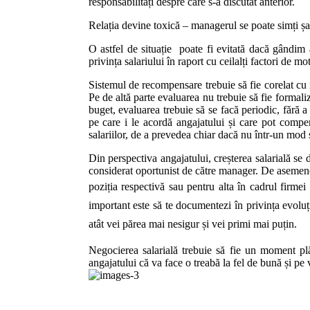
responsabilități despre care s-a discutat anterior.
Relația devine toxică – managerul se poate simți șan
O astfel de situație poate fi evitată dacă gândim 
privința salariului în raport cu ceilalți factori de mo
Sistemul de recompensare trebuie să fie corelat cu 
Pe de altă parte evaluarea nu trebuie să fie formali
buget, evaluarea trebuie să se facă periodic, fără a 
pe care i le acordă angajatului și care pot compen
salariilor, de a prevedea chiar dacă nu într-un mod 
Din perspectiva angajatului, creșterea salarială se
considerat oportunist de către manager. De asemenea 
poziția respectivă sau pentru alta în cadrul firmei
important este să te documentezi în privința evoluți
atât vei părea mai nesigur și vei primi mai puțin.
Negocierea salarială trebuie să fie un moment plă
angajatului că va face o treabă la fel de bună și pe v