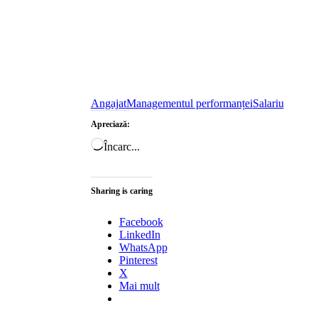
Angajat
Managementul performanței
Salariu
Apreciază:
Încarc...
Sharing is caring
Facebook
LinkedIn
WhatsApp
Pinterest
X
Mai mult