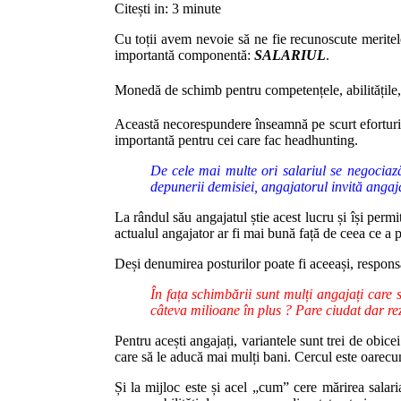
Citești in:
3
minute
Cu toții avem nevoie să ne fie recunoscute meritele
importantă componentă:
SALARIUL
.
Moned
ă de schimb pentru competențele, abilitățile
Această necorespundere înseamnă pe scurt eforturi 
importantă pentru cei care fac headhunting.
De cele mai multe ori salariul se negociaz
depunerii demisiei, angajatorul invită angaja
La rândul său angajatul știe acest lucru și își perm
actualul angajator ar fi mai bună față de ceea ce a p
Deși denumirea posturilor poate fi aceeași, responsab
În fața schimbării sunt mulți angajați care 
câteva milioane în plus ? Pare ciudat dar re
Pentru acești angajați, variantele sunt trei de obic
care să le aducă mai mulți bani. Cercul este oarecum
Și la mijloc este și acel „cum” cere mărirea salar