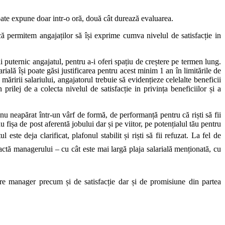
poate expune doar intr-o oră, două cât durează evaluarea.
ă permitem angajaților să își exprime cumva nivelul de satisfacție in
 puternic angajatul, pentru a-i oferi spațiu de creștere pe termen lung.
ială își poate găsi justificarea pentru acest minim 1 an în limitările de
ăririi salariului, angajatorul trebuie să evidențieze celelalte beneficii
ilej de a colecta nivelul de satisfacție in privința beneficiilor și a
nu neapărat într-un vârf de formă, de performanță pentru că riști să fii
fișa de post aferentă jobului dar și pe viitor, pe potențialul tău pentru
te deja clarificat, plafonul stabilit și riști să fii refuzat.
La fel de
xactă managerului – cu cât este mai largă plaja salarială menționată, cu
tre manager precum și de satisfacție dar și de promisiune din partea