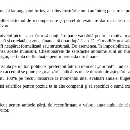
tajat iar angajatul furios, a strâns frustrările unui an întreg pe care le 
altfel sistemul de recompensare și pe cel de evaluare dar mai ales dac
tivare.
nivelul pieței sau măcar să conțină o parte variabilă pentru a motiva mai
zată și corelată cu zona financiară doar după 1 an. Dacă modificarea salar
fi neapărat formalizată sau structurată. De asemenea, în imposibilitatea m
sa aceste minusuri. Chestionarele de satisfacție anonime sunt un bun pr
sigur, cert rata de fluctuație pentru perioada următoare.
 discută pe un ton politicos, preferabil într-un moment „normal” – adică 
accentul se pune pe „realizări”, adică rezultate dincolo de așteptări sau 
 nu 100% pe trecut, deoarece la momentul unei evaluări anuale, bugetul es
ei salariilor pentru poziția ta in alte companii și să specifici o sumă e
cut pentru ambele părți, de reconfirmare a valorii angajatului de că
iitor.