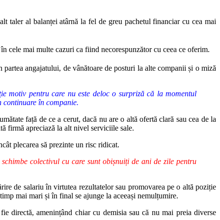
t taler al balanței atârnă la fel de greu pachetul financiar cu cea mai
t în cele mai multe cazuri ca fiind necorespunzător cu ceea ce oferim.
partea angajatului, de vânătoare de posturi la alte companii și o miză
ție motiv pentru care nu este deloc o surpriză că la momentul
în continuare în companie.
umătate față de ce a cerut, dacă nu are o altă ofertă clară sau cea de la
 firmă apreciază la alt nivel serviciile sale.
cât plecarea să prezinte un risc ridicat.
ă schimbe colectivul cu care sunt obișnuiți de ani de zile pentru
rire de salariu în virtutea rezultatelor sau promovarea pe o altă poziție
timp mai mari și în final se ajunge la aceeași nemulțumire.
ă fie directă, amenințând chiar cu demisia sau că nu mai preia diverse