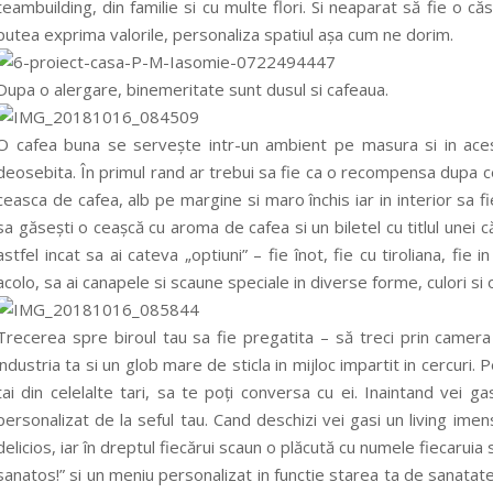
teambuilding, din familie si cu multe flori. Si neaparat să fie o 
putea exprima valorile, personaliza spatiul așa cum ne dorim.
Dupa o alergare, binemeritate sunt dusul si cafeaua.
O cafea buna se servește intr-un ambient pe masura si in acest
deosebita. În primul rand ar trebui sa fie ca o recompensa dupa ce a
ceasca de cafea, alb pe margine si maro închis iar in interior sa f
sa găsești o ceașcă cu aroma de cafea si un biletel cu titlul unei c
astfel incat sa ai cateva „optiuni” – fie înot, fie cu tiroliana, fie
acolo, sa ai canapele si scaune speciale in diverse forme, culori si 
Trecerea spre biroul tau sa fie pregatita – să treci prin camera 
industria ta si un glob mare de sticla in mijloc impartit in cercuri. P
tai din celelalte tari, sa te poți conversa cu ei. Inaintand vei g
personalizat de la seful tau. Cand deschizi vei gasi un living ime
delicios, iar în dreptul fiecărui scaun o plăcută cu numele fiecaruia
sanatos!” si un meniu personalizat in functie starea ta de sanatate, 