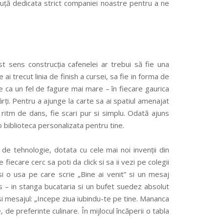
căsuță dedicata strict companiei noastre pentru a ne
 sens construcția cafenelei ar trebui să fie una
i trecut linia de finish a cursei, sa fie in forma de
ie ca un fel de fagure mai mare – în fiecare gaurica
ărți. Pentru a ajunge la carte sa ai spatiul amenajat
 in ritm de dans, fie scari pur si simplu. Odată ajuns
o biblioteca personalizata pentru tine.
de tehnologie, dotata cu cele mai noi invenții din
e fiecare cerc sa poti da click si sa ii vezi pe colegii
asi o usa pe care scrie „Bine ai venit” si un mesaj
ns – in stanga bucataria si un bufet suedez absolut
 si mesajul: „Incepe ziua iubindu-te pe tine. Mananca
de preferinte culinare. În mijlocul încăperii o tabla