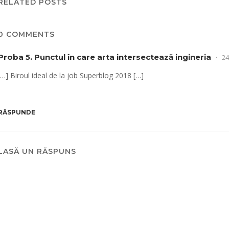
RELATED POSTS
0 COMMENTS
Proba 5. Punctul în care arta intersectează ingineria
24
[…] Biroul ideal de la job Superblog 2018 […]
RĂSPUNDE
LASĂ UN RĂSPUNS