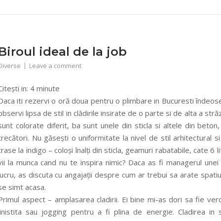
Biroul ideal de la job
Diverse
Leave a comment
Citești in:
4
minute
Daca iti rezervi o oră doua pentru o plimbare in Bucuresti îndeos
observi lipsa de stil in clădirile insirate de o parte si de alta a str
sunt colorate diferit, ba sunt unele din sticla si altele din beto
trecători. Nu găsești o uniformitate la nivel de stil arhitectural 
trase la indigo – coloși înalți din sticla, geamuri rabatabile, cate 6 l
vii la munca cand nu te inspira nimic? Daca as fi managerul unei
lucru, as discuta cu angajații despre cum ar trebui sa arate spat
se simt acasa.
Primul aspect – amplasarea cladirii. Ei bine mi-as dori sa fie ve
linistita sau jogging pentru a fi plina de energie. Cladirea i