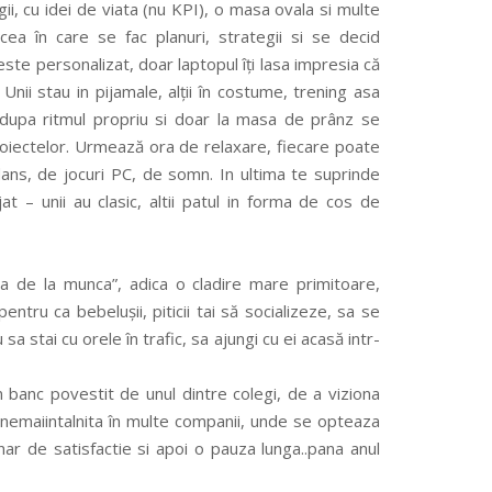
gii, cu idei de viata (nu KPI), o masa ovala si multe
cea în care se fac planuri, strategii si se decid
a este personalizat, doar laptopul îți lasa impresia că
 Unii stau in pijamale, alții în costume, trening asa
 dupa ritmul propriu si doar la masa de prânz se
roiectelor. Urmează ora de relaxare, fiecare poate
ans, de jocuri PC, de somn. In ultima te suprinde
at – unii au clasic, altii patul in forma de cos de
ala de la munca”, adica o cladire mare primitoare,
ntru ca bebelușii, piticii tai să socializeze, sa se
 sa stai cu orele în trafic, sa ajungi cu ei acasă intr-
 banc povestit de unul dintre colegi, de a viziona
nemaiintalnita în multe companii, unde se opteaza
r de satisfactie si apoi o pauza lunga..pana anul