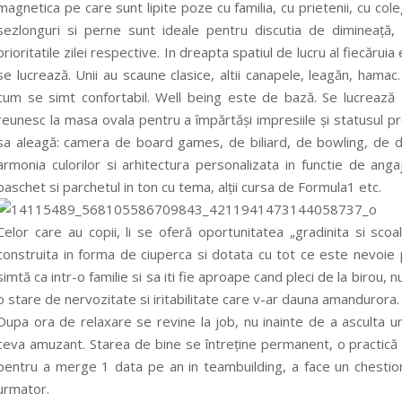
magnetica pe care sunt lipite poze cu familia, cu prietenii, cu cole
sezlonguri si perne sunt ideale pentru discutia de dimineață, 
prioritatile zilei respective. In dreapta spatiul de lucru al fiecărui
se lucrează. Unii au scaune clasice, altii canapele, leagăn, hamac.
cum se simt confortabil. Well being este de bază. Se lucrează
reunesc la masa ovala pentru a împărtăși impresiile și statusul p
sa aleagă: camera de board games, de biliard, de bowling, de d
armonia culorilor si arhitectura personalizata in functie de angaj
baschet si parchetul in ton cu tema, alții cursa de Formula1 etc.
Celor care au copii, li se oferă oportunitatea „gradinita si sco
construita in forma de ciuperca si dotata cu tot ce este nevoie pe
simtă ca intr-o familie si sa iti fie aproape cand pleci de la birou, nu
o stare de nervozitate si iritabilitate care v-ar dauna amandurora.
Dupa ora de relaxare se revine la job, nu inainte de a asculta un
ceva amuzant. Starea de bine se întreține permanent, o practică 
pentru a merge 1 data pe an in teambuilding, a face un chestiona
urmator.