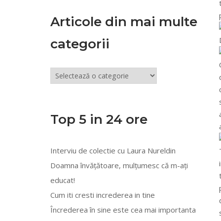
Articole din mai multe
categorii
Articole
din
mai
multe
Top 5 in 24 ore
categorii
Interviu de colectie cu Laura Nureldin
Doamna învățătoare, mulțumesc că m-ați
educat!
Cum iti cresti increderea in tine
Încrederea în sine este cea mai importanta