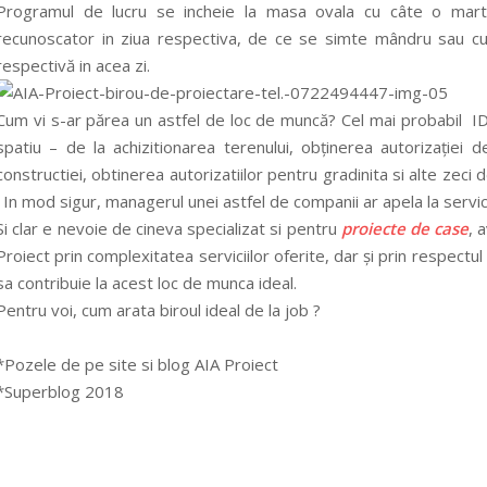
Programul de lucru se incheie la masa ovala cu câte o mart
recunoscator in ziua respectiva, de ce se simte mândru sau cu
respectivă in acea zi.
Cum vi s-ar părea un astfel de loc de muncă? Cel mai probabil IDE
spatiu – de la achizitionarea terenului, obținerea autorizației de
constructiei, obtinerea autorizatiilor pentru gradinita si alte zeci
! In mod sigur, managerul unei astfel de companii ar apela la servic
Si clar e nevoie de cineva specializat si pentru
proiecte de case
, 
Proiect prin complexitatea serviciilor oferite, dar și prin respectul
sa contribuie la acest loc de munca ideal.
Pentru voi, cum arata biroul ideal de la job ?
*Pozele de pe site si blog AIA Proiect
*Superblog 2018