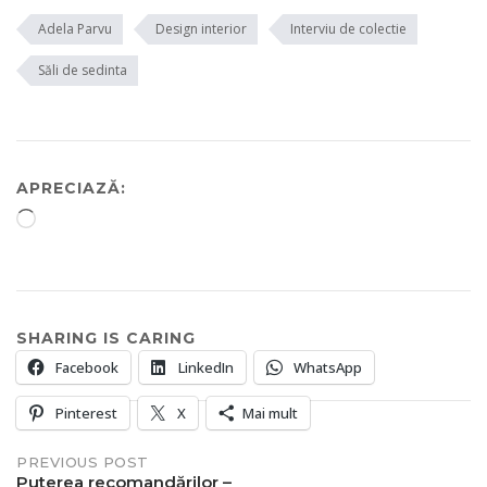
Adela Parvu
Design interior
Interviu de colectie
Săli de sedinta
APRECIAZĂ:
Încarc...
SHARING IS CARING
Facebook
LinkedIn
WhatsApp
Pinterest
X
Mai mult
Post
PREVIOUS POST
Puterea recomandărilor –