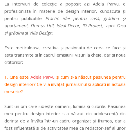
La Interviuri de colecție a poposit azi Adela Parvu, o
profesionista în materie de design interior, cunoscuta și
pentru publicațiile
Practic idei pentru casă, grădina şi
apartament, Domus Util
,
Ideal Decor, ID Proiect
, apoi
Casa
şi grădina
şi
Villa Design
.
Este meticuloasa, creativa și pasionata de ceea ce face și
asta transmite și în cadrul emisiunii Visuri la cheie, dar și noua
cititorilor:
1. Cine este
Adela Parvu
și cum s-a născut pasiunea pentru
design interior? Ce v-a învățat jurnalismul și aplicati în actuala
meserie?
Sunt un om care iubește oamenii, lumina și culorile. Pasiunea
mea pentru design interior s-a născut din adolescență din
dorința de a învăța într-un cadru organizat și frumos, dar a
fost influențată și de activitatea mea ca redactor-șef al unor