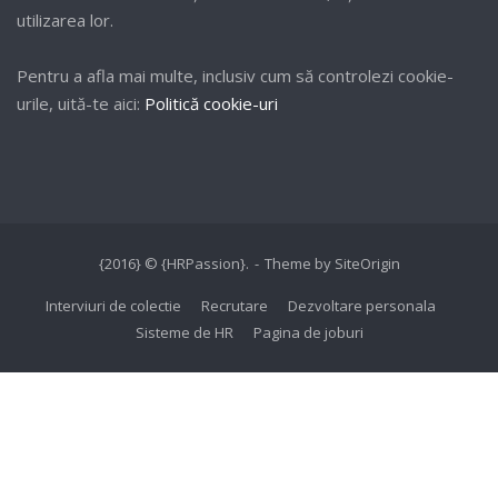
utilizarea lor.
Pentru a afla mai multe, inclusiv cum să controlezi cookie-
urile, uită-te aici:
Politică cookie-uri
{2016} © {HRPassion}.
Theme by
SiteOrigin
Interviuri de colectie
Recrutare
Dezvoltare personala
Sisteme de HR
Pagina de joburi