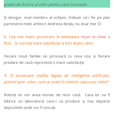
gradul de fericire al celor pentru care muncește.
Și desigur, noul membru al echipei, trebuie să-i fie pe plac
partenerei mele arhitect Andreea Beșliu, nu doar mie 🙂
8. Cea mai mare provocare în emisiunea
Visuri la cheie
a
fost… Și cea mai mare satisfacție a fost atunci când…
Fiecare nouă familie ne provoacă cu ceva nou și fiecare
predare de casă reprezintă o mare satisfacție.
9. O provocare inedita legata de inteligenta artificiala,
privind spre viitor- cum ar arata în interior casa unui robot?
Roboții nu vor avea nevoie de nicio casă. Casa lor va fi
fabrica ori laboratorul care-i va produce și mai departe
depozitele unde vor fi stocați.