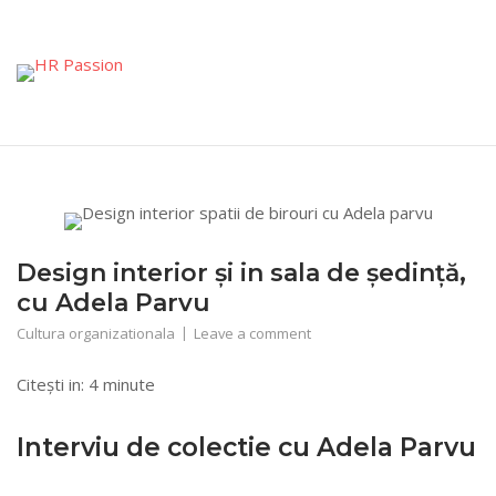
Skip
to
content
Design interior și in sala de ședință,
cu Adela Parvu
Cultura organizationala
Leave a comment
Citești in:
4
minute
Interviu de colectie cu Adela Parvu