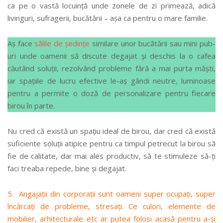
ca pe o vastă locuință unde zonele de zi primează, adică
livinguri, sufragerii, bucătării – așa ca pentru o mare familie.
Aș face
sălile de ședințe
similare unor bucătării sau mini pub-
uri unde oamenii să discute degajat și deschis la o cafea
căutând soluții, rezolvând probleme fără a mai purta măști,
iar spațiile de lucru efective le-aș gândi neutre, luminoase
pentru a permite o doză de personalizare pentru fiecare
birou în parte.
Nu cred că există un spațiu ideal de birou, dar cred că există
suficiente soluții atipice pentru ca timpul petrecut la birou să
fie de calitate, dar mai ales productiv, să te stimuleze să-ți
faci treaba repede, bine și degajat.
5. Angajații din corporații sunt oameni super ocupați, super
încărcați de probleme, stresați. Ce culori, elemente de
mobilier, arhitecturale etc ar putea folosi acasă pentru a-și