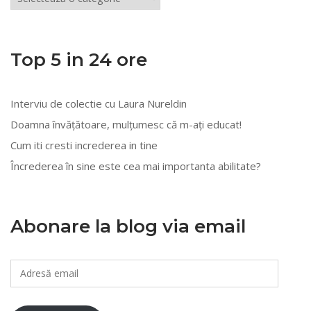
din
mai
multe
Top 5 in 24 ore
categorii
Interviu de colectie cu Laura Nureldin
Doamna învățătoare, mulțumesc că m-ați educat!
Cum iti cresti increderea in tine
Încrederea în sine este cea mai importanta abilitate?
Abonare la blog via email
Adresă
email