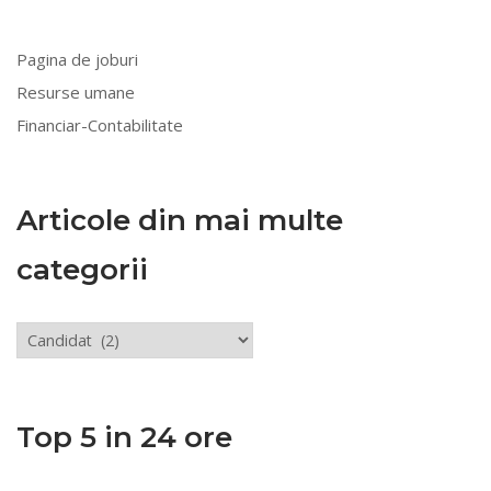
Pagina de joburi
Resurse umane
Financiar-Contabilitate
Articole din mai multe
categorii
Articole
din
mai
multe
Top 5 in 24 ore
categorii