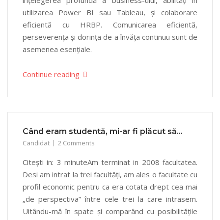
înțelegerea profundă a business-ului, abilități în
utilizarea Power BI sau Tableau, și colaborare
eficientă cu HRBP. Comunicarea eficientă,
perseverența și dorința de a învăța continuu sunt de
asemenea esențiale.
Continue reading
Când eram studentă, mi-ar fi plăcut să…
Candidat
2 Comments
Citești in: 3 minuteAm terminat in 2008 facultatea.
Desi am intrat la trei facultăți, am ales o facultate cu
profil economic pentru ca era cotata drept cea mai
„de perspectiva” între cele trei la care intrasem.
Uitându-mă în spate și comparând cu posibilitățile