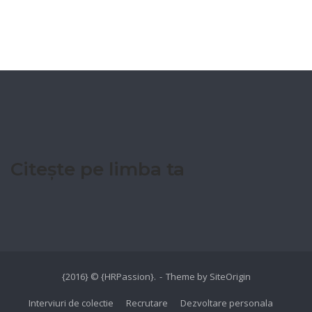
Citește pe limba ta
{2016} © {HRPassion}.
Theme by
SiteOrigin
Interviuri de colectie
Recrutare
Dezvoltare personala