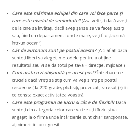
Care este mărimea echipei din care voi face parte și
care este nivelul de senioritate?
(Asa veți ști dacă aveți
de la cine sa învățați, dacă aveți șanse sa va faceți auziți
sau, fiind un departament foarte mare, veți fi o „lacrimă
într-un ocean”)
Cât de autonom sunt pe postul acesta?
(Aici aflați dacă
sunteți liberi sa alegeți metodele pentru a obține
rezultatul sau vi se da totul pe tava – direcție, mijloace.)
Cum arata o zi obișnuită pe acest post?
Întrebarea e
cruciala dacă vreți sa știți cum va veți simți pe postul
respectiv ( la 220 grade, plictisiți, provocați, stresați) și în
ce consta exact activitatea voastră.
Care este programul de lucru si cât e de flexibil?
Dacă
sunteți din categoria celor care va treziți târziu și va
angajați la o firma unde întârzierile sunt chiar sancționate,
ați nimerit în locul greșit.