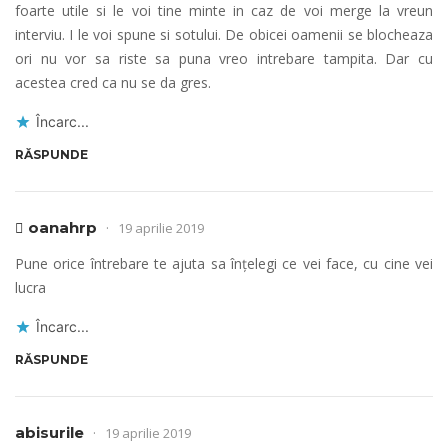
foarte utile si le voi tine minte in caz de voi merge la vreun
interviu. I le voi spune si sotului. De obicei oamenii se blocheaza
ori nu vor sa riste sa puna vreo intrebare tampita. Dar cu
acestea cred ca nu se da gres.
Încarc...
RĂSPUNDE
oanahrp
19 aprilie 2019
Pune orice întrebare te ajuta sa înțelegi ce vei face, cu cine vei
lucra
Încarc...
RĂSPUNDE
abisurile
19 aprilie 2019