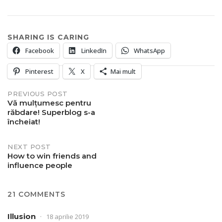
SHARING IS CARING
Facebook
LinkedIn
WhatsApp
Pinterest
X
Mai mult
Post
PREVIOUS POST
Vă mulțumesc pentru
răbdare! Superblog s-a
navigation
încheiat!
NEXT POST
How to win friends and
influence people
21 COMMENTS
Illusion
18 aprilie 2019