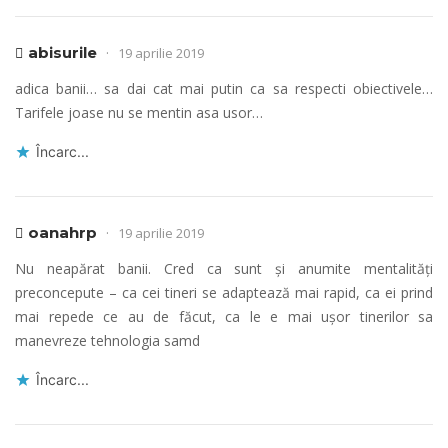
abisurile
19 aprilie 2019
adica banii… sa dai cat mai putin ca sa respecti obiectivele…
Tarifele joase nu se mentin asa usor…
Încarc...
oanahrp
19 aprilie 2019
Nu neapărat banii. Cred ca sunt și anumite mentalități
preconcepute – ca cei tineri se adaptează mai rapid, ca ei prind
mai repede ce au de făcut, ca le e mai ușor tinerilor sa
manevreze tehnologia samd
Încarc...