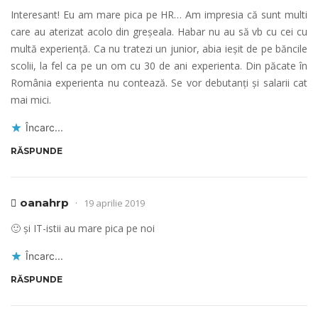
Interesant! Eu am mare pica pe HR… Am impresia că sunt multi
care au aterizat acolo din greșeala. Habar nu au să vb cu cei cu
multă experiență. Ca nu tratezi un junior, abia ieșit de pe băncile
scolii, la fel ca pe un om cu 30 de ani experienta. Din păcate în
România experienta nu contează. Se vor debutanți și salarii cat
mai mici.
Încarc...
RĂSPUNDE
oanahrp
19 aprilie 2019
🙂 și IT-istii au mare pica pe noi
Încarc...
RĂSPUNDE