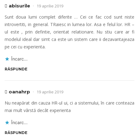
abisurile
19 aprilie 2019
Sunt doua lumi complet diferite … Cei ce fac cod sunt niste
introvertiti, in general. TRaiesc in lumea lor. Asa e felul lor. HR –
ul este , prin defintie, orientat relationare. Nu stiu care ar fi
modelul ideal dar simt ca este un sistem care ii dezavantajeaza
pe cei cu experienta.
Încarc...
RĂSPUNDE
oanahrp
19 aprilie 2019
Nu neapărat din cauza HR-ul ui, ci a sistemului, în care conteaza
mai mult vârstă decât experienta
Încarc...
RĂSPUNDE