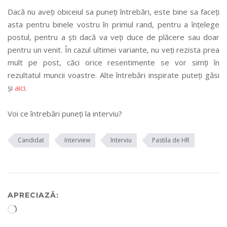
Dacă nu aveți obiceiul sa puneți întrebări, este bine sa faceți
asta pentru binele vostru în primul rand, pentru a înțelege
postul, pentru a ști dacă va veți duce de plăcere sau doar
pentru un venit. În cazul ultimei variante, nu veți rezista prea
mult pe post, căci orice resentimente se vor simți în
rezultatul muncii voastre. Alte întrebări inspirate puteți găsi
și
aici
.
Voi ce întrebări puneți la interviu?
Candidat
Interview
Interviu
Pastila de HR
APRECIAZĂ:
Încarc...