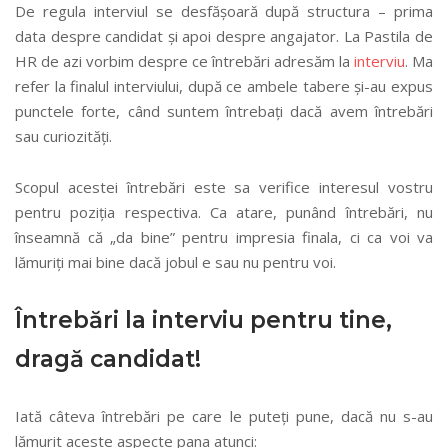
De regula interviul se desfășoară după structura – prima
data despre candidat și apoi despre angajator. La Pastila de
HR de azi vorbim despre ce întrebări adresăm la
interviu
. Ma
refer la finalul interviului, după ce ambele tabere și-au expus
punctele forte, când suntem întrebați dacă avem întrebări
sau curiozități.
Scopul acestei întrebări este sa verifice interesul vostru
pentru poziția respectiva. Ca atare, punând întrebări, nu
înseamnă că „da bine” pentru impresia finala, ci ca voi va
lămuriți mai bine dacă jobul e sau nu pentru voi.
Întrebări la interviu pentru tine,
dragă candidat!
Iată câteva întrebări pe care le puteți pune, dacă nu s-au
lămurit aceste aspecte pana atunci: