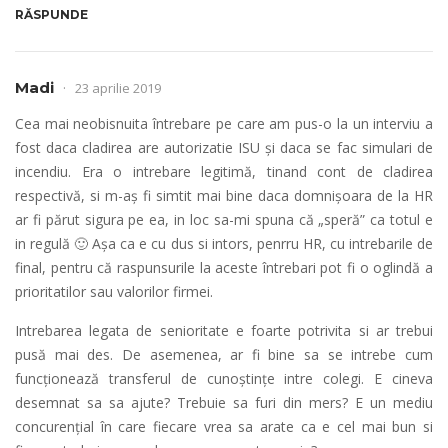
RĂSPUNDE
Madi
23 aprilie 2019
Cea mai neobisnuita întrebare pe care am pus-o la un interviu a
fost daca cladirea are autorizatie ISU și daca se fac simulari de
incendiu. Era o intrebare legitimă, tinand cont de cladirea
respectivă, si m-aș fi simtit mai bine daca domnișoara de la HR
ar fi părut sigura pe ea, in loc sa-mi spuna că „speră” ca totul e
in regulă 🙂 Așa ca e cu dus si intors, penrru HR, cu intrebarile de
final, pentru că raspunsurile la aceste întrebari pot fi o oglindă a
prioritatilor sau valorilor firmei.
Intrebarea legata de senioritate e foarte potrivita si ar trebui
pusă mai des. De asemenea, ar fi bine sa se intrebe cum
funcționează transferul de cunoștințe intre colegi. E cineva
desemnat sa sa ajute? Trebuie sa furi din mers? E un mediu
concurențial în care fiecare vrea sa arate ca e cel mai bun si