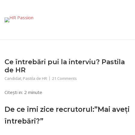
Skip
to
content
Ce întrebări pui la interviu? Pastila
de HR
Candidat
,
Pastila de HR
21 Comments
Citești in:
2
minute
De ce îmi zice recrutorul:”Mai aveți
întrebări?”