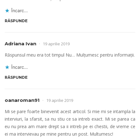
Încarc...
RĂSPUNDE
Adriana Ivan
19 aprilie 2019
Răspunsul meu era tot timpul Nu… Mulțumesc pentru informații.
Încarc...
RĂSPUNDE
oanaroman91
19 aprilie 2019
Mi se pare foarte binevenit acest articol. Si mie mi se intampla la
interviuri, la sfarsit, sa nu stiu ce sa intreb exact. Mi se parea ca
eu nu prea am mare drept sa ii intreb pe ei chestii, de vreme ce
ei ma intervievau pe mine pentru un post. Multumesc!