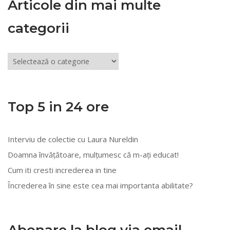
Articole din mai multe
categorii
Articole
din
mai
multe
Top 5 in 24 ore
categorii
Interviu de colectie cu Laura Nureldin
Doamna învățătoare, mulțumesc că m-ați educat!
Cum iti cresti increderea in tine
Încrederea în sine este cea mai importanta abilitate?