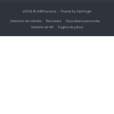
{2016} © {HRPassion}.
Theme by
SiteOrigin
Interviuri de colectie
Recrutare
Dezvoltare personala
Sisteme de HR
Pagina de joburi