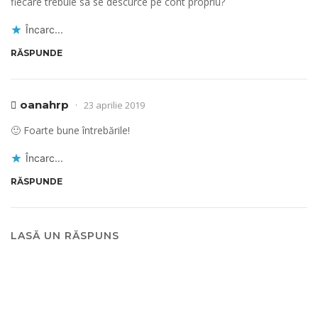
fiecare trebuie sa se descurce pe cont propriu?
Încarc...
RĂSPUNDE
oanahrp
23 aprilie 2019
🙂 Foarte bune întrebările!
Încarc...
RĂSPUNDE
LASĂ UN RĂSPUNS