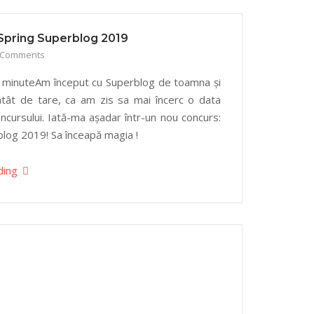
a Spring Superblog 2019
 Comments
< 1 minuteAm început cu Superblog de toamna și
atât de tare, ca am zis sa mai încerc o data
ncursului. Iată-ma așadar într-un nou concurs:
blog 2019! Sa înceapă magia !
ding