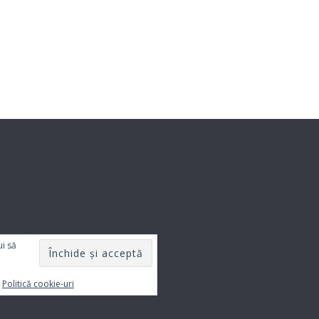
ui să
:
Politică cookie-uri