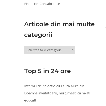
Financiar-Contabilitate
Articole din mai multe
categorii
Articole
din
mai
multe
Top 5 in 24 ore
categorii
Interviu de colectie cu Laura Nureldin
Doamna învățătoare, mulțumesc că m-ați
educat!