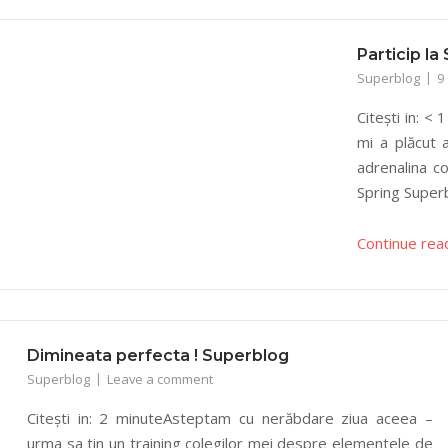
Particip l
Superblog
9
Citești in: 
mi a plăcut 
adrenalina co
Spring Super
Continue rea
Dimineata perfecta ! Superblog
Superblog
Leave a comment
Citești in: 2 minuteAsteptam cu nerăbdare ziua aceea –
urma sa tin un training colegilor mei despre elementele de