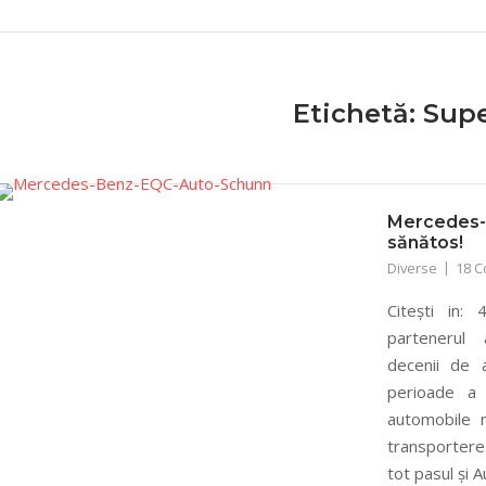
Etichetă:
Supe
Mercedes-B
sănătos!
Diverse
18 
Citești in:
partenerul
decenii de a
perioade a 
automobile n
transportere.
tot pasul și A