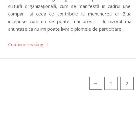
cultură organizațională, cum se manifestă in cadrul unei
companii și ceea ce contribuie la menținerea ei. Ziua
incepuse cum nu se poate mai prost – furnizorul ma
anuntase ca nu imi poate livra diplomele de participare,...
Continue reading
Paginație
1
2
←
articole