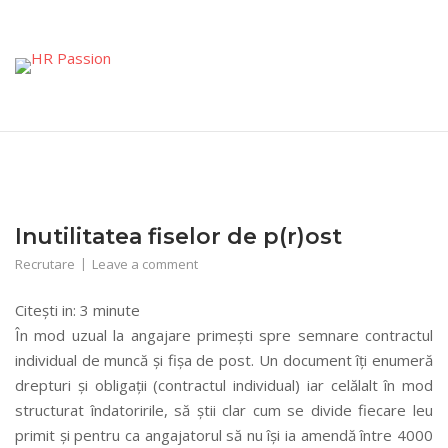
Skip
to
content
Inutilitatea fiselor de p(r)ost
Recrutare
Leave a comment
Citești in:
3
minute
În mod uzual la angajare primești spre semnare contractul
individual de muncă și fișa de post. Un document îți enumeră
drepturi și obligații (contractul individual) iar celălalt în mod
structurat îndatoririle, să știi clar cum se divide fiecare leu
primit și pentru ca angajatorul să nu își ia amendă între 4000