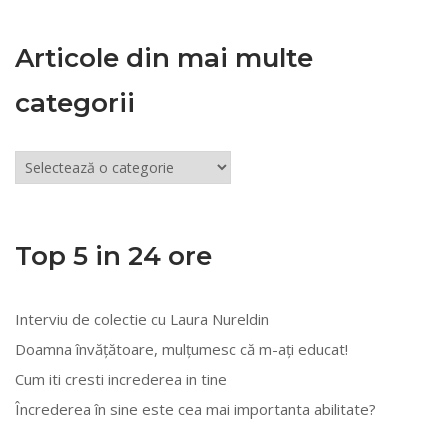
Articole din mai multe
categorii
Articole
din
mai
multe
Top 5 in 24 ore
categorii
Interviu de colectie cu Laura Nureldin
Doamna învățătoare, mulțumesc că m-ați educat!
Cum iti cresti increderea in tine
Încrederea în sine este cea mai importanta abilitate?