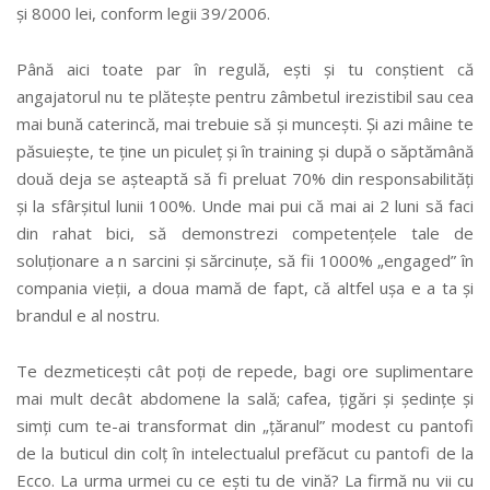
și 8000 lei, conform legii 39/2006.
Până aici toate par în regulă, ești și tu conștient că
angajatorul nu te plătește pentru zâmbetul irezistibil sau cea
mai bună caterincă, mai trebuie să și muncești. Și azi mâine te
păsuiește, te ține un piculeț și în training și după o săptămână
două deja se așteaptă să fi preluat 70% din responsabilități
și la sfârșitul lunii 100%. Unde mai pui că mai ai 2 luni să faci
din rahat bici, să demonstrezi competențele tale de
soluționare a n sarcini și sărcinuțe, să fii 1000% „engaged” în
compania vieții, a doua mamă de fapt, că altfel ușa e a ta și
brandul e al nostru.
Te dezmeticești cât poți de repede, bagi ore suplimentare
mai mult decât abdomene la sală; cafea, țigări și ședințe și
simți cum te-ai transformat din „țăranul” modest cu pantofi
de la buticul din colț în intelectualul prefăcut cu pantofi de la
Ecco. La urma urmei cu ce ești tu de vină? La firmă nu vii cu