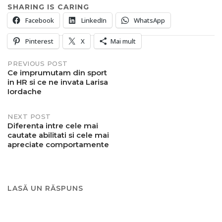
SHARING IS CARING
Facebook
LinkedIn
WhatsApp
Pinterest
X
Mai mult
Post
PREVIOUS POST
Ce imprumutam din sport
in HR si ce ne invata Larisa
navigation
Iordache
NEXT POST
Diferenta intre cele mai
cautate abilitati si cele mai
apreciate comportamente
LASĂ UN RĂSPUNS