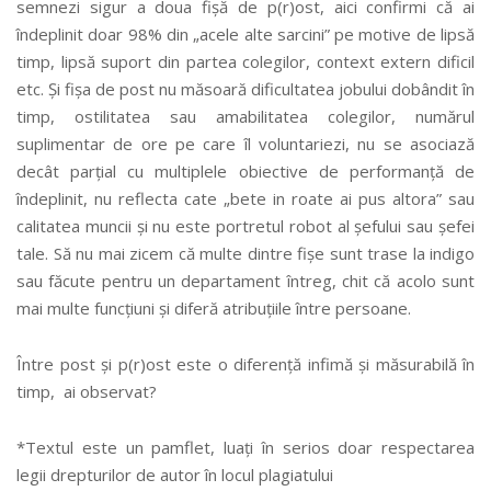
semnezi sigur a doua fișă de p(r)ost, aici confirmi că ai
îndeplinit doar 98% din „acele alte sarcini” pe motive de lipsă
timp, lipsă suport din partea colegilor, context extern dificil
etc. Și fișa de post nu măsoară dificultatea jobului dobândit în
timp, ostilitatea sau amabilitatea colegilor, numărul
suplimentar de ore pe care îl voluntariezi, nu se asociază
decât parțial cu multiplele obiective de performanță de
îndeplinit, nu reflecta cate „bete in roate ai pus altora” sau
calitatea muncii și nu este portretul robot al șefului sau șefei
tale. Să nu mai zicem că multe dintre fișe sunt trase la indigo
sau făcute pentru un departament întreg, chit că acolo sunt
mai multe funcțiuni și diferă atribuțiile între persoane.
Între post și p(r)ost este o diferență infimă și măsurabilă în
timp, ai observat?
*Textul este un pamflet, luați în serios doar respectarea
legii drepturilor de autor în locul plagiatului