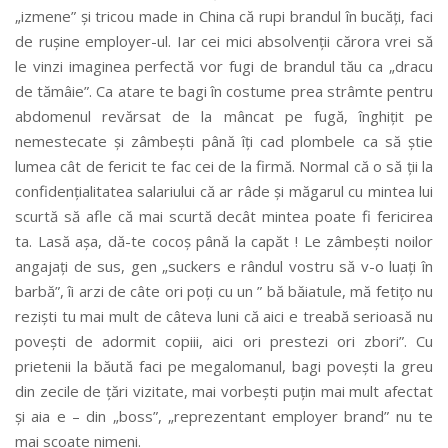
„izmene” și tricou made in China că rupi brandul în bucăți, faci
de rușine employer-ul. Iar cei mici absolvenții cărora vrei să
le vinzi imaginea perfectă vor fugi de brandul tău ca „dracu
de tămâie”. Ca atare te bagi în costume prea strâmte pentru
abdomenul revărsat de la mâncat pe fugă, înghițit pe
nemestecate și zâmbești până îți cad plombele ca să știe
lumea cât de fericit te fac cei de la firmă. Normal că o să ții la
confidențialitatea salariului că ar râde și măgarul cu mintea lui
scurtă să afle că mai scurtă decât mintea poate fi fericirea
ta. Lasă așa, dă-te cocoș până la capăt ! Le zâmbești noilor
angajați de sus, gen „suckers e rândul vostru să v-o luați în
barbă”, îi arzi de câte ori poți cu un ” bă băiatule, mă fetițo nu
reziști tu mai mult de câteva luni că aici e treabă serioasă nu
povești de adormit copiii, aici ori prestezi ori zbori”. Cu
prietenii la băută faci pe megalomanul, bagi povești la greu
din zecile de țări vizitate, mai vorbești puțin mai mult afectat
și aia e – din „boss”, „reprezentant employer brand” nu te
mai scoate nimeni.