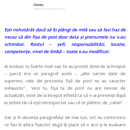
Ești nehotărât dacă să îți plângi de milă sau să faci haz de
necaz că din fișa de post doar data și prenumele nu s-au
schimbat.
Restul – șefi, responsabilități, locație,
competențe, nivel de limbă – toate s-au modificat.
Ai evoluat tu foarte mult sau te-au prostit ăștia de la început
– parcă era un paragraf acolo – „alte sarcini date de
superiori, cele din prezenta fișă de post nu au caracter
exhaustiv”. Vezi tu, fișa ta de post nu are nevoie de
actualizări, este de la început infinită ca să n-ai pretenții după
la șefutii tăi că ești nerespectat sau că te plătesc de „rahat”.
Dar și în absența paragrafului de mai sus, tot nu contorizezi
ce faci în afara fișei,tot slugă îți place să o arzi și la evaluare