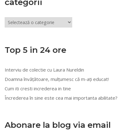
categorii
Articole
din
mai
multe
Top 5 in 24 ore
categorii
Interviu de colectie cu Laura Nureldin
Doamna învățătoare, mulțumesc că m-ați educat!
Cum iti cresti increderea in tine
Încrederea în sine este cea mai importanta abilitate?
Abonare la blog via email