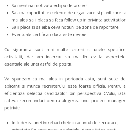
Sa mentina motivata echipa de proiect
Sa aiba capacitati excelente de organizare si planificare si
mai ales sa ii placa sa faca follow up in privinta activitatilor
Sa ii placa si sa aiba ceva notiuni pe zona de raportare
Eventuale certificari daca este nevoie
Cu siguranta sunt mai multe criterii si unele specifice
activitatii, dar am incercat sa ma limitez la aspectele
esentiale ale unei astfel de pozitii.
Va spuneam ca mai ales in perioada asta, sunt sute de
aplicanti si munca recruiterului este foarte dificila. Pentru a
eficientiza selectia candidatilor din perspectiva CVului, iata
cateva recomandari pentru alegerea unui project manager
potrivit:
Includerea unei intrebari cheie in anuntul de recrutare,
orientata fie spre nevoile salariale, daca stiti ca aveti