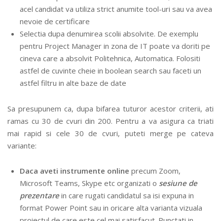
acel candidat va utiliza strict anumite tool-uri sau va avea
nevoie de certificare
Selectia dupa denumirea scolii absolvite. De exemplu
pentru Project Manager in zona de IT poate va doriti pe
cineva care a absolvit Politehnica, Automatica. Folositi
astfel de cuvinte cheie in boolean search sau faceti un
astfel filtru in alte baze de date
Sa presupunem ca, dupa bifarea tuturor acestor criterii, ati
ramas cu 30 de cvuri din 200. Pentru a va asigura ca triati
mai rapid si cele 30 de cvuri, puteti merge pe cateva
variante:
Daca aveti instrumente online
precum Zoom,
Microsoft Teams, Skype etc organizati o
sesiune de
prezentare
in care rugati candidatul sa isi expuna in
format Power Point sau in oricare alta varianta vizuala
proiectul de care este cel mai satisfacut. Punctati in