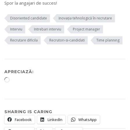
Spor la angajari de succes!
Disoriented candidate
Inovația tehnologică în recrutare
Interviu
Intrebari interviu
Project manager
Recrutare dificila
Recrutori-si-candidati
Time planning
APRECIAZĂ:
Încarc...
SHARING IS CARING
Facebook
LinkedIn
WhatsApp