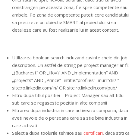
constrangeri pe aceasta zona, fie spre competente sau
ambele. Pe zona de competente puteti cere candidatului
sa precizeze un obiectiv SMART al proiectului si sa
detalieze care au fost realizarile lui in acest context.
Utilizarea boolean search incluzand cuvinte cheie din job
description. Un astfel de string pe project manager ar fi:
„(Bucharest” OR „ilfov)” AND „implementation” AND
„projects” AND „Prince” -intitle:”profiles” -inurl:”dir/ ”
site:ro.linkedin.com/in/ OR site:ro.linkedin.com/pub/
Filtru dupa titlul pozitiei – Project Manager sau alt titlu
sub care se regaseste pozitia in alte companii
Filtrarea dupa industria in care activeaza compania, daca
aveti nevoie de o persoana care sa stie bine industria in
care activati
Selectia dupa toolurile tehnice sau
certificari
, daca stiti ca