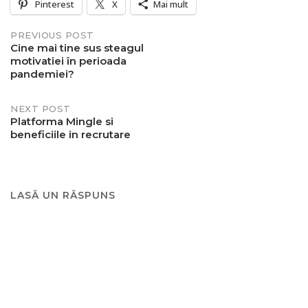
Pinterest
X
Mai mult
Post
PREVIOUS POST
Cine mai tine sus steagul
motivatiei în perioada
navigation
pandemiei?
NEXT POST
Platforma Mingle si
beneficiile in recrutare
LASĂ UN RĂSPUNS