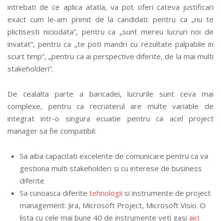
intrebati de ce aplica atatia, va pot oferi cateva justificari
exact cum le-am primit de la candidati: pentru ca „nu te
plictisesti niciodata”, pentru ca „sunt mereu lucruri noi de
invatat”, pentru ca „te poti mandri cu rezultate palpabile in
scurt timp”, „pentru ca ai perspective diferite, de la mai multi
stakeholderi”.
De cealalta parte a baricadei, lucrurile sunt ceva mai
complexe, pentru ca recruiterul are multe variable de
integrat intr-o singura ecuatie pentru ca acel project
manager sa fie compatibil:
Sa aiba capacitati excelente de comunicare pentru ca va
gestiona multi stakeholderi si cu interese de business
diferite
Sa cunoasca diferite
tehnologii
si instrumente de project
management: Jira, Microsoft Project, Microsoft Visio. O
lista cu cele mai bune 40 de instrumente veti gasi
aici