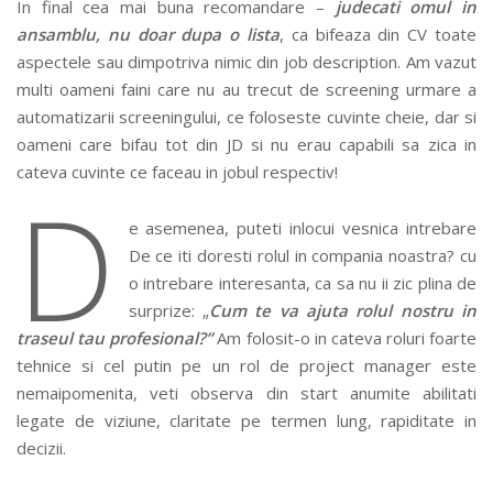
In final cea mai buna recomandare –
judecati omul in
ansamblu, nu doar dupa o lista
, ca bifeaza din CV toate
aspectele sau dimpotriva nimic din job description. Am vazut
multi oameni faini care nu au trecut de screening urmare a
automatizarii screeningului, ce foloseste cuvinte cheie, dar si
oameni care bifau tot din JD si nu erau capabili sa zica in
cateva cuvinte ce faceau in jobul respectiv!
D
e asemenea, puteti inlocui vesnica intrebare
De ce iti doresti rolul in compania noastra? cu
o intrebare interesanta, ca sa nu ii zic plina de
surprize: „
Cum te va ajuta rolul nostru in
traseul tau profesional?”
Am folosit-o in cateva roluri foarte
tehnice si cel putin pe un rol de project manager este
nemaipomenita, veti observa din start anumite abilitati
legate de viziune, claritate pe termen lung, rapiditate in
decizii.