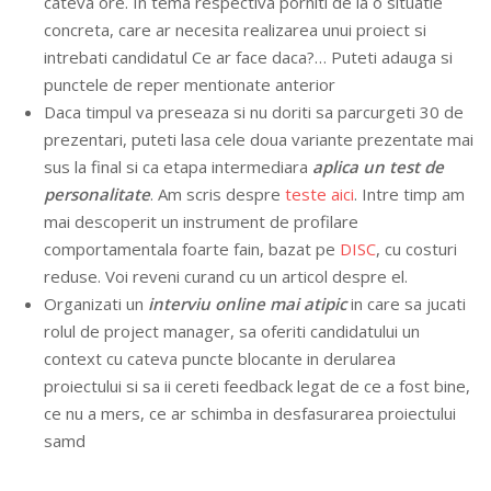
cateva ore. In tema respectiva porniti de la o situatie
concreta, care ar necesita realizarea unui proiect si
intrebati candidatul Ce ar face daca?… Puteti adauga si
punctele de reper mentionate anterior
Daca timpul va preseaza si nu doriti sa parcurgeti 30 de
prezentari, puteti lasa cele doua variante prezentate mai
sus la final si ca etapa intermediara
aplica un test de
personalitate
. Am scris despre
teste aici
. Intre timp am
mai descoperit un instrument de profilare
comportamentala foarte fain, bazat pe
DISC
, cu costuri
reduse. Voi reveni curand cu un articol despre el.
Organizati un
interviu online mai atipic
in care sa jucati
rolul de project manager, sa oferiti candidatului un
context cu cateva puncte blocante in derularea
proiectului si sa ii cereti feedback legat de ce a fost bine,
ce nu a mers, ce ar schimba in desfasurarea proiectului
samd