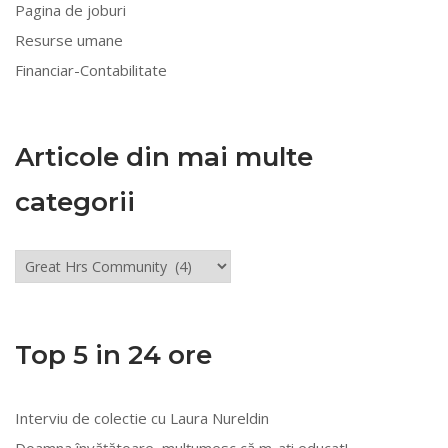
Pagina de joburi
Resurse umane
Financiar-Contabilitate
Articole din mai multe
categorii
Articole
din
mai
multe
Top 5 in 24 ore
categorii
Interviu de colectie cu Laura Nureldin