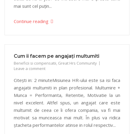
mai sunt cel puțin...
Continue reading
Cum ii facem pe angajați multumiti
Beneficii si compensatii
,
Great Hrs Community
Leave a comment
Citești in: 2 minuteMisiunea HR-ului este sa isi faca
angajatii multumiti in plan profesional. Multumire +
Munca = Performanta, Retentie, Motivatie la un
nivel excelent. Altfel spus, un angajat care este
multumit de ceea ce îi ofera compania, va fi mai
motivat sa munceasca mai mult. În plus va ridica
ștacheta performantelor atinse in rolul respectiv...