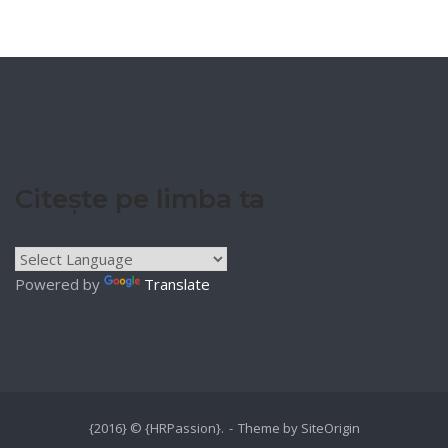
Citește pe limba ta
Powered by
Translate
{2016} © {HRPassion}.
Theme by
SiteOrigin