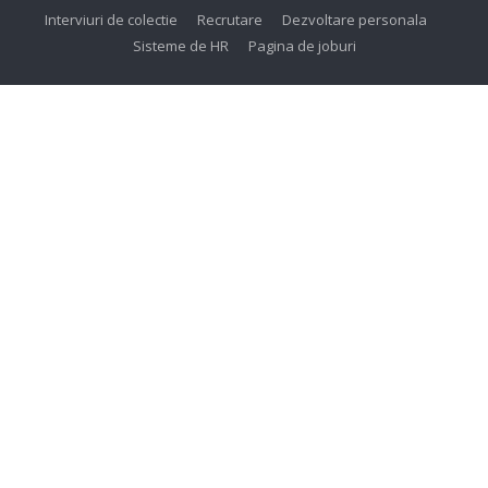
Interviuri de colectie
Recrutare
Dezvoltare personala
Sisteme de HR
Pagina de joburi