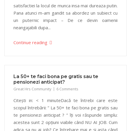
satisfactiei la locul de munca insa mai dureaza putin.
Pana atunci m-am gandit sa abordez un subiect cu
un puternic impact – De ce devin oamenii
neangajabili dupa...
Continue reading
La 50+ te faci bona pe gratis sau te
pensionezi anticipat?
Great Hrs Community
6 Comments
Citești in: < 1 minuteDacă te întrebi care este
scopul întrebării: ” La 50+ te faci bona pe gratis sau
te pensionezi anticipat ? ” îți voi răspunde simplu:
acestea sunt 2 opțiuni viabile când NU AI JOB. Cum
adica sa nu ai job? Ce întrebare mai e și asta când