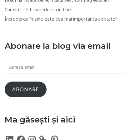
Doamna învățătoare, mulțumesc că m-ați educat!
Cum iti cresti increderea in tine
Încrederea în sine este cea mai importanta abilitate?
Abonare la blog via email
Adresă
email
ABONARE
Ma găsești și aici
LinkedIn
Facebook
Instagram
Pinterest