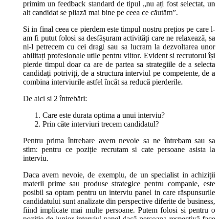
primim un feedback standard de tipul „nu ați fost selectat, un
alt candidat se pliază mai bine pe ceea ce căutăm”.
Si in final ceea ce pierdem este timpul nostru prețios pe care l-
am fi putut folosi sa desfășuram activități care ne relaxează, sa
ni-l petrecem cu cei dragi sau sa lucram la dezvoltarea unor
abilitați profesionale utile pentru viitor. Evident si recrutorul își
pierde timpul doar ca are de partea sa strategiile de a selecta
candidați potriviți, de a structura interviul pe competente, de a
combina interviurile astfel încât sa reducă pierderile.
De aici si 2 întrebări:
Care este durata optima a unui interviu?
Prin câte interviuri trecem candidatul?
Pentru prima întrebare avem nevoie sa ne întrebam sau sa
stim: pentru ce poziție recrutam si cate persoane asista la
interviu.
Daca avem nevoie, de exemplu, de un specialist in achiziții
materii prime sau produse strategice pentru companie, este
posibil sa optam pentru un interviu panel in care răspunsurile
candidatului sunt analizate din perspective diferite de business,
fiind implicate mai multe persoane. Putem folosi si pentru o
poziție de junior interviul panel dacă persoana respectivă face