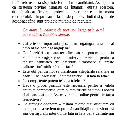
La întrebarea asta răspunde Hr-ul si nu candidatul. Asta pentru
ca strategia privind numărul de întâlniri, durata acestora,
timpul alocat fiecărui proiect de recrutare este in mana
recrutorului. Timpul sau e la fel de pretios, limitat si greu de
gestionat când sunt proiecte multiple de recrutare.
Ca atare, in calitate de recrutor încep prin a-mi
pune câteva întrebări simple:
Cat este de importanta poziția in organigrama si in cat
timp ni s-a cerut sa angajam?
Ce întrebări cu caracter eliminatoriu putem pune in
anuntul de angajare sau in interviul telefonic pentru a
reduce cantitatea de interviuri următoare și creste
calitatea întâlnirilor fata in fata?
Este util pentru noi sa clarificam așteptările salariale in
cadrul unei pretestari, inaintea interviului fata in fata?
Ce competente putem testa la telefon ?
Daca o proba practică este necesara pentru a valida
anumite competente, cum putem fructifica timpul nostru
si al candidatului? Avem variante online pentru testarea
respectiva ?
Ce strategie adoptam – testam telefonic si discutam cu
managerul sa vedem împreună candidații de pe short list
sau desfășuram interviurile fata in fata pana definitivam