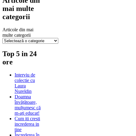
Articole din
mai multe
categorii
Articole din mai
multe categorii
Top 5 in 24
ore
Interviu de
colectie cu
Laura
Nureldin
Doamna
învățătoare,
mulțumesc că
m-ați educat!
Cum iti cresti
increderea in
tine
Încrederea în