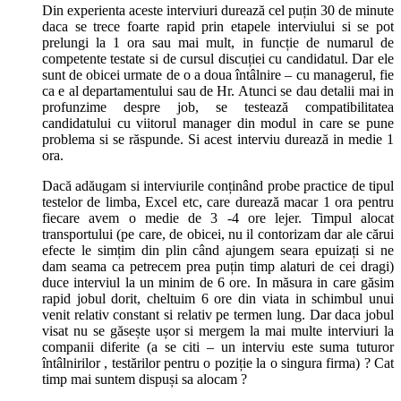
Din experienta aceste interviuri durează cel puțin 30 de minute
daca se trece foarte rapid prin etapele interviului si se pot
prelungi la 1 ora sau mai mult, in funcție de numarul de
competente testate si de cursul discuției cu candidatul. Dar ele
sunt de obicei urmate de o a doua întâlnire – cu managerul, fie
ca e al departamentului sau de Hr. Atunci se dau detalii mai in
profunzime despre job, se testează compatibilitatea
candidatului cu viitorul manager din modul in care se pune
problema si se răspunde. Si acest interviu durează in medie 1
ora.
Dacă adăugam si interviurile conținând probe practice de tipul
testelor de limba, Excel etc, care durează macar 1 ora pentru
fiecare avem o medie de 3 -4 ore lejer. Timpul alocat
transportului (pe care, de obicei, nu il contorizam dar ale cărui
efecte le simțim din plin când ajungem seara epuizați si ne
dam seama ca petrecem prea puțin timp alaturi de cei dragi)
duce interviul la un minim de 6 ore. In măsura in care găsim
rapid jobul dorit, cheltuim 6 ore din viata in schimbul unui
venit relativ constant si relativ pe termen lung. Dar daca jobul
visat nu se găsește ușor si mergem la mai multe interviuri la
companii diferite (a se citi – un interviu este suma tuturor
întâlnirilor , testărilor pentru o poziție la o singura firma) ? Cat
timp mai suntem dispuși sa alocam ?