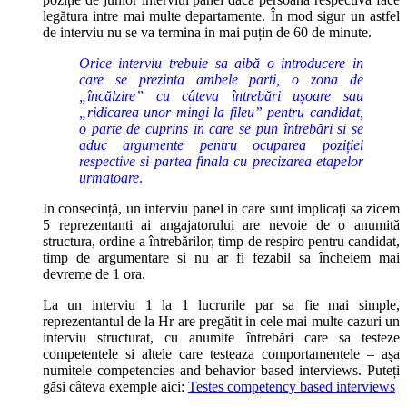
legătura intre mai multe departamente. În mod sigur un astfel
de interviu nu se va termina in mai puțin de 60 de minute.
Orice interviu trebuie sa aibă o introducere in
care se prezinta ambele parti, o zona de
„încălzire” cu câteva întrebări ușoare sau
„ridicarea unor mingi la fileu” pentru candidat,
o parte de cuprins in care se pun întrebări si se
aduc argumente pentru ocuparea poziției
respective si partea finala cu precizarea etapelor
urmatoare
.
In consecință, un interviu panel in care sunt implicați sa zicem
5 reprezentanti ai angajatorului are nevoie de o anumită
structura, ordine a întrebărilor, timp de respiro pentru candidat,
timp de argumentare si nu ar fi fezabil sa încheiem mai
devreme de 1 ora.
La un interviu 1 la 1 lucrurile par sa fie mai simple,
reprezentantul de la Hr are pregătit in cele mai multe cazuri un
interviu structurat, cu anumite întrebări care sa testeze
competentele si altele care testeaza comportamentele – așa
numitele competencies and behavior based interviews. Puteți
găsi câteva exemple aici:
Testes competency based interviews