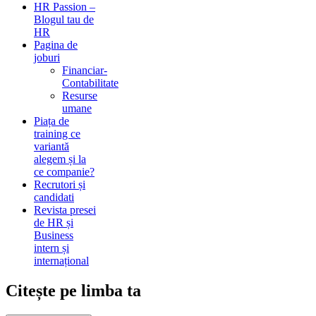
HR Passion –
Blogul tau de
HR
Pagina de
joburi
Financiar-
Contabilitate
Resurse
umane
Piața de
training ce
variantă
alegem și la
ce companie?
Recrutori și
candidati
Revista presei
de HR și
Business
intern și
internațional
Citește pe limba ta