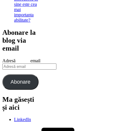
sine este cea
mai
importanta
abilitate?
Abonare la
blog via
email
Adresă email
Abonare
Ma găsești
și aici
LinkedIn