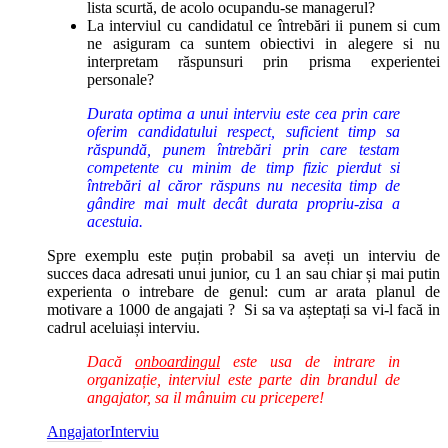
lista scurtă, de acolo ocupandu-se managerul?
La interviul cu candidatul ce întrebări ii punem si cum
ne asiguram ca suntem obiectivi in alegere si nu
interpretam răspunsuri prin prisma experientei
personale?
Durata optima a unui interviu este cea prin care
oferim candidatului respect, suficient timp sa
răspundă, punem întrebări prin care testam
competente cu minim de timp fizic pierdut si
întrebări al căror răspuns nu necesita timp de
gândire mai mult decât durata propriu-zisa a
acestuia.
Spre exemplu este puțin probabil sa aveți un interviu de
succes daca adresati unui junior, cu 1 an sau chiar și mai putin
experienta o intrebare de genul: cum ar arata planul de
motivare a 1000 de angajati ? Si sa va așteptați sa vi-l facă in
cadrul aceluiași interviu.
Dacă
onboardingul
este usa de intrare in
organizație, interviul este parte din brandul de
angajator, sa il mânuim cu pricepere!
Angajator
Interviu