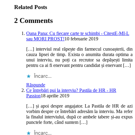
Related Posts
2 Comments
Oana Pana: Cu fiecare carte te schimbi - CitestE-MI-L
sau MORI PROST!
10 februarie 2019
[…] interviul real răpește din farmecul cunoașterii, din
cauza lipsei de timp. Exista o anumita durata optima a
unui interviu, nu poți ca recrutor sa depășești limita
pentru ca ai fi enervant pentru candidat și enervant […]
Încarc...
Răspunde
Ce întrebări pui la interviu? Pastila de HR - HR
Passion
18 aprilie 2019
[…] și apoi despre angajator. La Pastila de HR de azi
vorbim despre ce întrebări adresăm la interviu. Ma refer
la finalul interviului, după ce ambele tabere și-au expus
punctele forte, când suntem […]
Încarc...