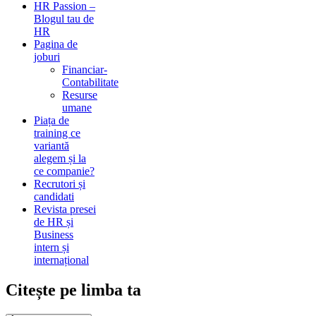
HR Passion –
Blogul tau de
HR
Pagina de
joburi
Financiar-
Contabilitate
Resurse
umane
Piața de
training ce
variantă
alegem și la
ce companie?
Recrutori și
candidati
Revista presei
de HR și
Business
intern și
internațional
Citește pe limba ta