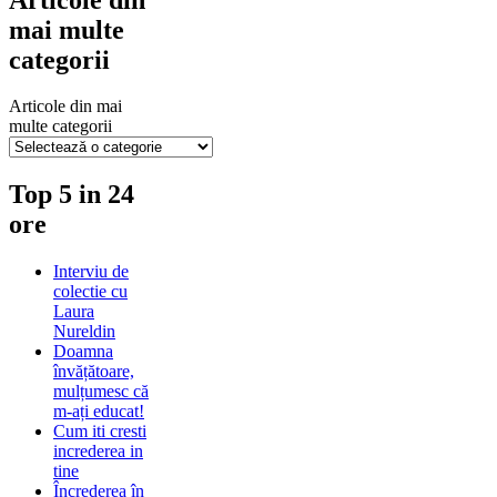
mai multe
categorii
Articole din mai
multe categorii
Top 5 in 24
ore
Interviu de
colectie cu
Laura
Nureldin
Doamna
învățătoare,
mulțumesc că
m-ați educat!
Cum iti cresti
increderea in
tine
Încrederea în