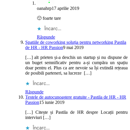
oanahrp
17 aprilie 2019
🙂 foarte tare
Încarc...
Răspunde
Spatiile de coworking soluția pentru networking Pastila
de HR - HR Passion
9 mai 2019
[…] alt prieten și-a deschis un startup și nu dispune de
un buget semnificativ pentru a-și cumpăra un spațiu
doar pentru el. Plus ca are nevoie sa își extindă rețeaua
de posibili parteneri, sa lucreze […]
Încarc...
Răspunde
Testele de autocunoaștere gratuite - Pastila de HR - HR
Passion
15 iunie 2019
[…] Citește și Pastila de HR despre Locații pentru
interviuri […]
Încarc...