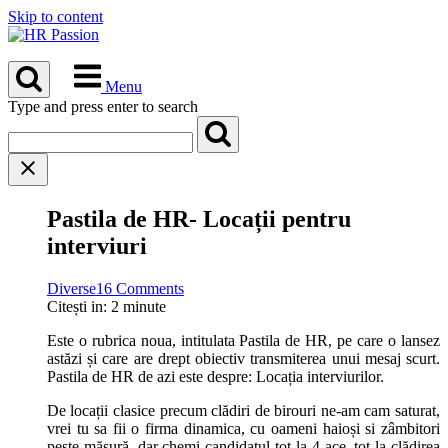
Skip to content
Menu
Type and press enter to search
Pastila de HR- Locații pentru
interviuri
Diverse
16 Comments
Citești in:
2
minute
Este o rubrica noua, intitulata Pastila de HR, pe care o lansez
astăzi și care are drept obiectiv transmiterea unui mesaj scurt.
Pastila de HR de azi este despre: Locația interviurilor.
De locații clasice precum clădiri de birouri ne-am cam saturat,
vrei tu sa fii o firma dinamica, cu oameni haioși si zâmbitori
peste măsură, dar chemi candidatul tot la 4 ace, tot la clădirea