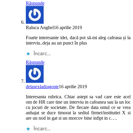
Răspunde
Raluca Anghel
16 aprilie 2019
Foarte interesante idei, dacă pot să-mi aleg cafeaua și la
interviu..deja au un punct în plus
Încarc...
Răspunde
delasexladragoste
16 aprilie 2019
Interesanta rubrica. Chiar astept sa vad care este acel
om de HR care tine un interviu in cafeanea sau la un loc
cu jocuri de societate. De fiecare data omul ce se vrea
anhajat se duce timorat la sediul firmei/institutiei X si
are un nod in gat si un morcov bine infipt in c….
Încarc...