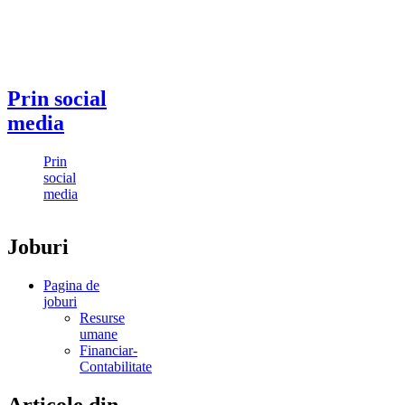
Prin social
media
Prin
social
media
Joburi
Pagina de
joburi
Resurse
umane
Financiar-
Contabilitate
Articole din