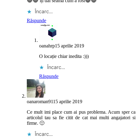
😂😂 îți dai seama cum a fost😂😂
Încarc...
Răspunde
oanahrp
15 aprilie 2019
O locație chiar inedita :)))
Încarc...
Răspunde
oanaroman91
15 aprilie 2019
Ce mult imi place cum ai pus problema. Acum sper ca
articolul tau sa fie citit de cat mai multi angajatori si
firme. 🙂
Încarc...