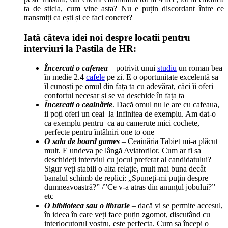
ta de sticla, cum vine asta? Nu e puțin discordant între ce
transmiți ca ești și ce faci concret?
Iată câteva idei noi despre locatii pentru
interviuri la Pastila de HR:
Încercati o cafenea
– potrivit unui
studiu
un roman bea
în medie 2.4
cafele
pe zi. E o oportunitate excelentă sa
îl cunoști pe omul din fața ta cu adevărat, căci îi oferi
confortul necesar și se va deschide în fața ta
Încercati o ceainărie
. Dacă omul nu le are cu cafeaua,
ii poți oferi un ceai la Infinitea de exemplu. Am dat-o
ca exemplu pentru ca au camerute mici cochete,
perfecte pentru întâlniri one to one
O sala de board games
– Ceainăria Tabiet mi-a plăcut
mult. E undeva pe lângă Aviatorilor. Cum ar fi sa
deschideți interviul cu jocul preferat al candidatului?
Sigur veți stabili o alta relație, mult mai buna decât
banalul schimb de replici: „Spuneți-mi puțin despre
dumneavoastră?” /”Ce v-a atras din anunțul jobului?”
etc
O biblioteca sau o librarie
– dacă vi se permite accesul,
în ideea în care veți face puțin zgomot, discutând cu
interlocutorul vostru, este perfecta. Cum sa începi o