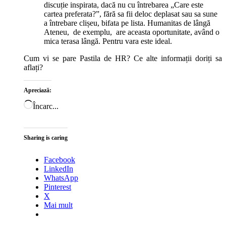
discuție inspirata, dacă nu cu întrebarea „Care este
cartea preferata?”, fără sa fii deloc deplasat sau sa sune
a întrebare clișeu, bifata pe lista. Humanitas de lângă
Ateneu, de exemplu, are aceasta oportunitate, având o
mica terasa lângă. Pentru vara este ideal.
Cum vi se pare Pastila de HR? Ce alte informații doriți sa
aflați?
Apreciază:
Încarc...
Sharing is caring
Facebook
LinkedIn
WhatsApp
Pinterest
X
Mai mult