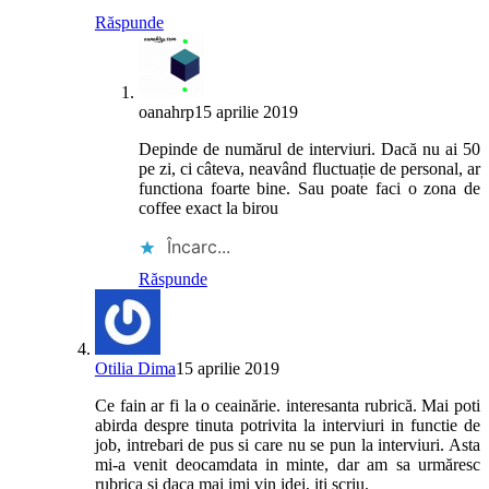
Răspunde
oanahrp
15 aprilie 2019
Depinde de numărul de interviuri. Dacă nu ai 50
pe zi, ci câteva, neavând fluctuație de personal, ar
functiona foarte bine. Sau poate faci o zona de
coffee exact la birou
Încarc...
Răspunde
Otilia Dima
15 aprilie 2019
Ce fain ar fi la o ceainărie. interesanta rubrică. Mai poti
abirda despre tinuta potrivita la interviuri in functie de
job, intrebari de pus si care nu se pun la interviuri. Asta
mi-a venit deocamdata in minte, dar am sa urmăresc
rubrica si daca mai imi vin idei, iti scriu.