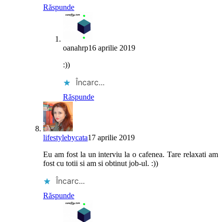
Răspunde
oanahrp
16 aprilie 2019
:))
Încarc...
Răspunde
lifestylebycata
17 aprilie 2019
Eu am fost la un interviu la o cafenea. Tare relaxati am
fost cu totii si am si obtinut job-ul. :))
Încarc...
Răspunde